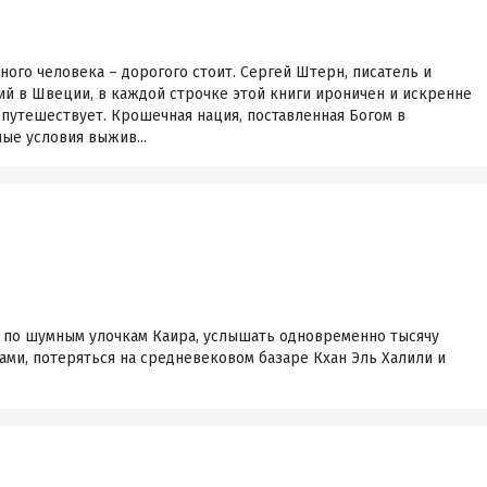
ного человека – дорогого стоит. Сергей Штерн, писатель и
й в Швеции, в каждой строчке этой книги ироничен и искренне
 путешествует. Крошечная нация, поставленная Богом в
ые условия выжив...
ь по шумным улочкам Каира, услышать одновременно тысячу
ками, потеряться на средневековом базаре Кхан Эль Халили и