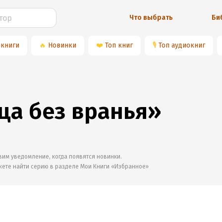
Что выбрать
Би
 книги
🔥
Новинки
❤️
Топ книг
🎙
Топ аудиокниг
ца без вранья»
им уведомление, когда появятся новинки.
жете найти серию в разделе
Мои Книги «Избранное»