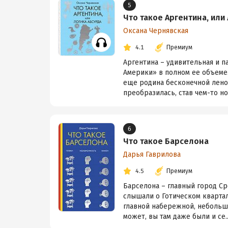
5
Что такое Аргентина, или
Оксана Чернявская
4.1
Премиум
Аргентина – удивительная и п
Америки» в полном ее объеме.
еще родина бесконечной ленос
преобразилась, став чем-то но
6
Что такое Барселона
Дарья Гаврилова
4.5
Премиум
Барселона – главный город Ср
слышали о Готическом квартал
главной набережной, небольши
может, вы там даже были и се..