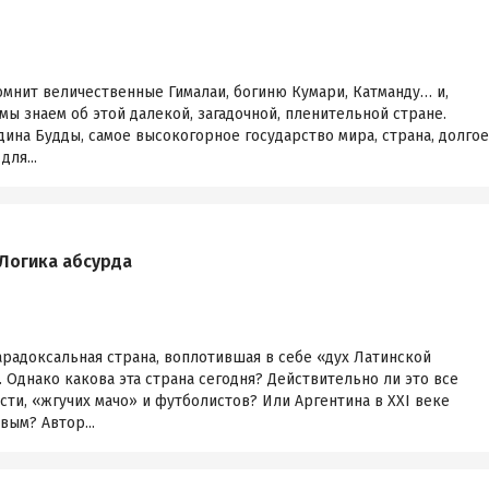
омнит величественные Гималаи, богиню Кумари, Катманду… и,
 мы знаем об этой далекой, загадочной, пленительной стране.
ина Будды, самое высокогорное государство мира, страна, долгое
ля...
 Логика абсурда
арадоксальная страна, воплотившая в себе «дух Латинской
 Однако какова эта страна сегодня? Действительно ли это все
ти, «жгучих мачо» и футболистов? Или Аргентина в XXI веке
вым? Автор...