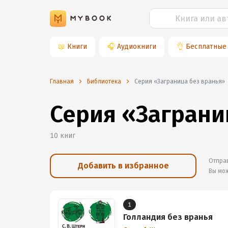
📖
Книги
🎧
Аудиокниги
👌
Бесплатные
Главная
Библиотека
Серия «Заграница без вранья»
Серия «Заграни
10
книг
Отправ
Добавить в избранное
Вы мо
1
Голландия без вранья