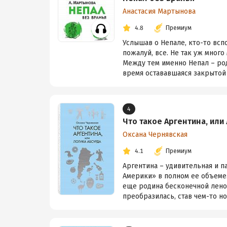
Анастасия Мартынова
4.8
Премиум
Услышав о Непале, кто-то всп
пожалуй, все. Не так уж много
Между тем именно Непал – род
время остававшаяся закрытой д
4
Что такое Аргентина, или
Оксана Чернявская
4.1
Премиум
Аргентина – удивительная и п
Америки» в полном ее объеме.
еще родина бесконечной ленос
преобразилась, став чем-то но