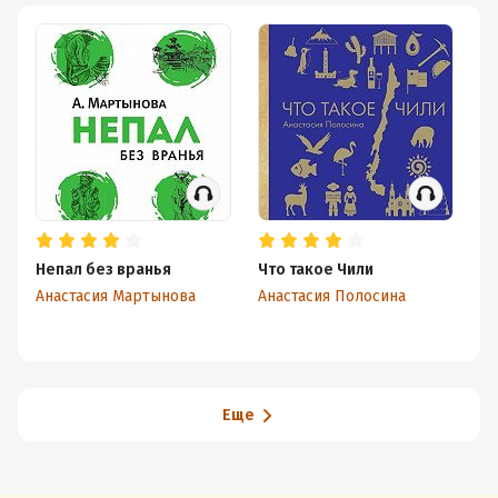
Непал без вранья
Что такое Чили
Чт
Анастасия Мартынова
Анастасия Полосина
М
Еще