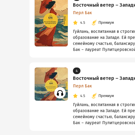
Восточный ветер – Запад
Перл Бак
4.5
Премиум
Гуйлань, воспитанная в строг
образование на Западе. Ей пре
семейному счастью, балансир
Бак – лауреат Пулитцеровской
4
Восточный ветер – Запад
Перл Бак
4.5
Премиум
Гуйлань, воспитанная в строг
образование на Западе. Ей пре
семейному счастью, балансир
Бак – лауреат Пулитцеровской