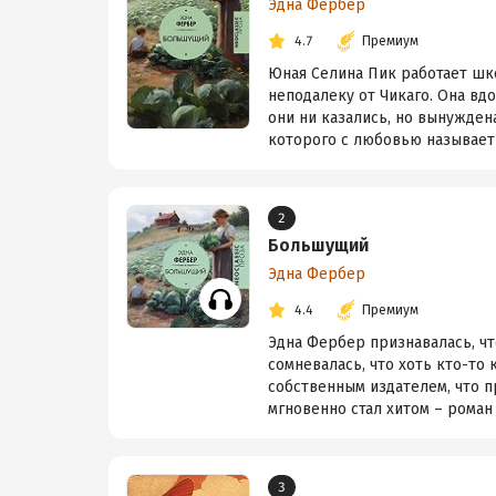
Эдна Фербер
4.7
Премиум
Юная Селина Пик работает шк
неподалеку от Чикаго. Она вд
они ни казались, но вынужден
которого с любовью называет
2
Большущий
Эдна Фербер
4.4
Премиум
Эдна Фербер признавалась, чт
сомневалась, что хоть кто-то 
собственным издателем, что 
мгновенно стал хитом – роман 
3