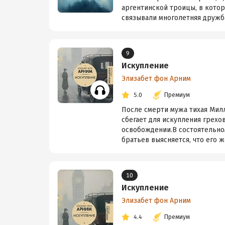
аргентинской троицы, в котор
связывали многолетняя дружба
9
Искупление
Элизабет фон Арним
5.0
Премиум
После смерти мужа тихая Мил
сбегает для искупления грехо
освобождении.В состоятельно
братьев выясняется, что его же
10
Искупление
Элизабет фон Арним
4.4
Премиум