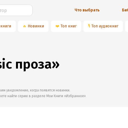
Что выбрать
Би
 книги
🔥
Новинки
❤️
Топ книг
🎙
Топ аудиокниг
ic проза»
им уведомление, когда появятся новинки.
жете найти серию в разделе
Мои Книги «Избранное»