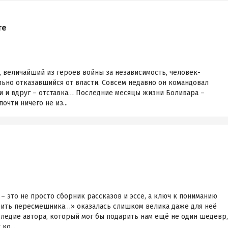
те
 величайший из героев войны за независимость, человек-
льно отказавшийся от власти. Совсем недавно он командовал
и и вдруг – отставка… Последние месяцы жизни Боливара –
очти ничего не из...
– это не просто сборник рассказов и эссе, а ключ к пониманию
Убить пересмешника…» оказалась слишком велика даже для неё
ледие автора, который мог бы подарить нам ещё не один шедевр,
ко...