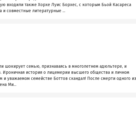
ую входили также Хорхе Луис Борхес, с которым Бьой Касареса
 и совместные литературные ...
ли шокирует семью, признаваясь в многолетнем адюльтере, и
в. Ироничная история о лицемерии высшего общества и личном
м и уважаемом семействе Боттов скандал! После смерти одного и
на Ми...