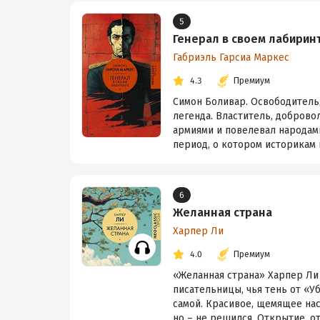
5
Генерал в своем лабирин
Габриэль Гарсиа Маркес
4.3
Премиум
Симон Боливар. Освободитель,
легенда. Властитель, доброво
армиями и повелевал народам
период, о котором историкам п
6
Желанная страна
Харпер Ли
4.0
Премиум
«Желанная страна» Харпер Ли 
писательницы, чья тень от «
самой. Красивое, щемящее нас
но – не решился. Открытие, от 