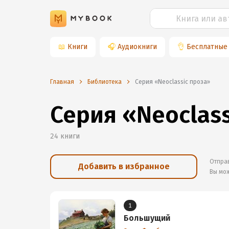
📖
Книги
🎧
Аудиокниги
👌
Бесплатные
Главная
Библиотека
Серия «Neoclassic проза»
Серия «Neoclass
24
книги
Отправ
Добавить в избранное
Вы мо
1
Большущий