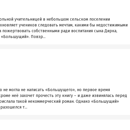
ольной учительницей в небольшом сельском поселении
охновляет учеников следовать мечтам, какими бы недостижимыми
а пожертвовать собственными ради воспитания сына Дирка,
 «Большущий». Повзр...
о не могла не написать «Большущего», но первое время
кроме неё захочет прочесть эту книгу – и даже извинялась перед
прислала такой некоммерческий роман. Однако «Большущий»
разошелся т...