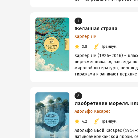
7
Желанная страна
Харпер Ли
3.8
Премиум
Харпер Ли (1926–2016) – клас
пересмешника…», навсегда по
мировой литературы, перевед
тиражами и занимает верхние 
8
Изобретение Мореля. Пла
Адольфо Касарес
4.2
Премиум
Адольфо Бьой Касарес (1914–1
латиноамериканской прозы, о