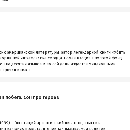
сик американской литературы, автор легендарной книги «Убить
корившей читательские сердца. Роман входит в золотой фонд
ен на десятки языков и по сей день издается миллионными
строчки книжн...
н побега. Сон про героев
999) – блестящий аргентинский писатель, классик
дин из ярких представителей так называемой великой