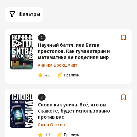
Фильтры
1
Научный баттл, или Битва
престолов. Как гуманитарии и
математики не поделили мир
Анника Брокшмидт
4.6
Премиум
2
Слово как улика. Всё, что вы
скажете, будет использовано
против вас
Джон Олссон
3.7
Премиум