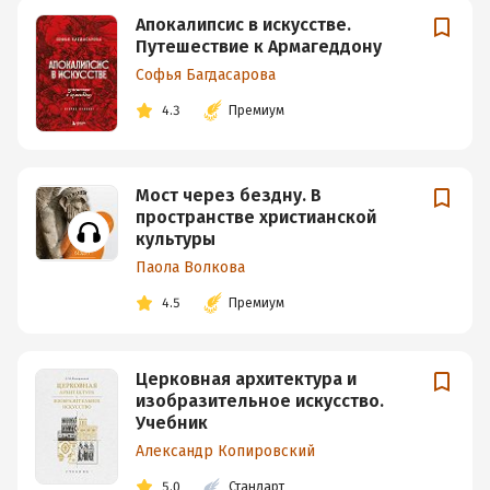
Апокалипсис в искусстве.
Путешествие к Армагеддону
Софья Багдасарова
4.3
Премиум
Мост через бездну. В
пространстве христианской
культуры
Паола Волкова
4.5
Премиум
Церковная архитектура и
изобразительное искусство.
Учебник
Александр Копировский
5.0
Стандарт