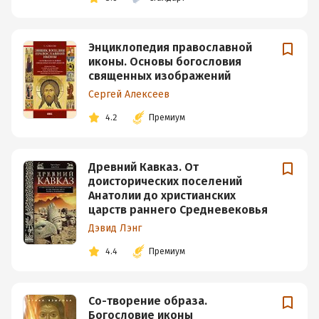
Энциклопедия православной
иконы. Основы богословия
священных изображений
Сергей Алексеев
4.2
Премиум
Древний Кавказ. От
доисторических поселений
Анатолии до христианских
царств раннего Средневековья
Дэвид Лэнг
4.4
Премиум
Со-творение образа.
Богословие иконы