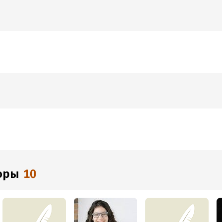
торы
10