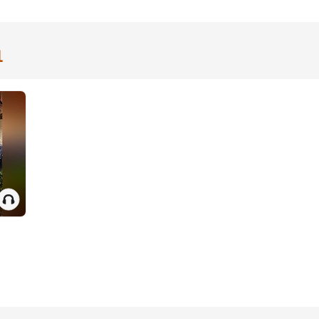
натолии до
ристианских
арств раннего
редневековья
1