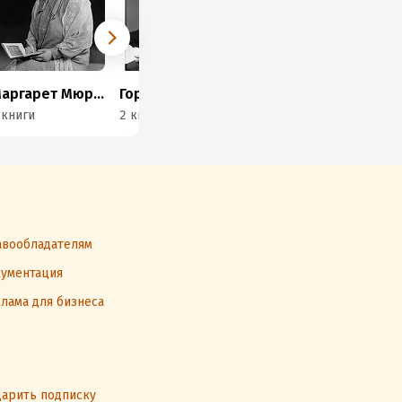
Маргарет Мюррей
Гордон Чайлд
Барбара Мертц
 книги
2 книги
6 книг
1 к
вообладателям
ументация
лама для бизнеса
арить подписку