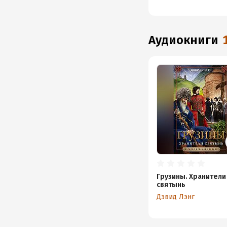
А
х
ц
С
аудиокниги
Грузины. Хранители
святынь
Дэвид Лэнг