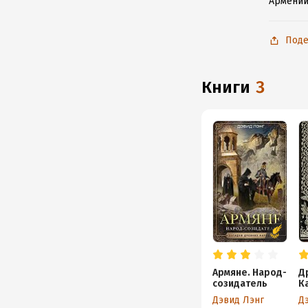
Армении
Поде
книги
3
Армяне. Народ-
Д
созидатель
К
д
Дэвид Лэнг
Д
х