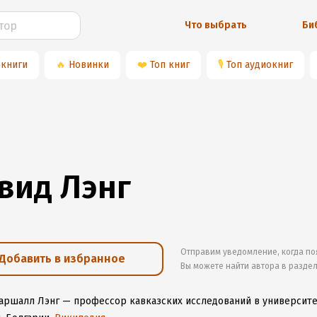
Что выбрать
Би
 книги
🔥
Новинки
❤️
Топ книг
🎙
Топ аудиокниг
вид Лэнг
Отправим уведомление, когда по
Добавить в избранное
Вы можете найти автора в разде
аршалл Лэнг — профессор кавказских исследований в университет