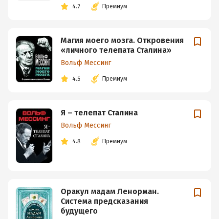
4.7
Премиум
Магия моего мозга. Откровения
«личного телепата Сталина»
Вольф Мессинг
4.5
Премиум
Я – телепат Сталина
Вольф Мессинг
4.8
Премиум
Оракул мадам Ленорман.
Система предсказания
будущего