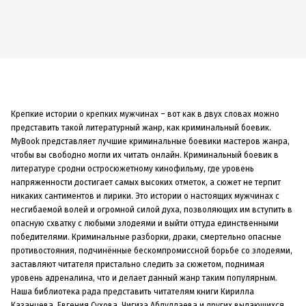
Крепкие истории о крепких мужчинах – вот как в двух словах можно
представить такой литературный жанр, как криминальный боевик.
MyBook представляет лучшие криминальные боевики мастеров жанра,
чтобы вы свободно могли их читать онлайн. Криминальный боевик в
литературе сродни остросюжетному кинофильму, где уровень
напряженности достигает самых высоких отметок, а сюжет не терпит
никаких сантиментов и лирики. Это истории о настоящих мужчинах с
несгибаемой волей и огромной силой духа, позволяющих им вступить в
опасную схватку с любыми злодеями и выйти оттуда единственными
победителями. Криминальные разборки, драки, смертельно опасные
противостояния, подчинённые бескомпромиссной борьбе со злодеями,
заставляют читателя пристально следить за сюжетом, поднимая
уровень адреналина, что и делает данный жанр таким популярным.
Наша библиотека рада представить читателям книги Кирилла
Казанцева, Евгения Сухова, Чигиза Абдуллаева и других выдающихся