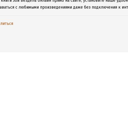
 книги Зои Бездель онлайн прямо на сайте, установите наше удобн
таваться с любимыми произведениями даже без подключения к инт
литься