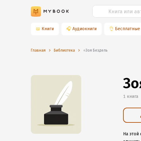
📖
Книги
🎧
Аудиокниги
👌
Бесплатные
Главная
Библиотека
⭐️Зоя Бездель
Зо
1 книга
На этой