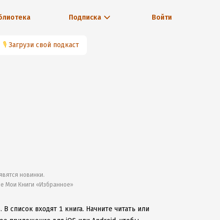
блиотека
Подписка
Войти
🎙
Загрузи свой подкаст
явятся новинки.
ле Мои Книги «Избранное»
ь.
В список входят 1 книга.
Начните читать или