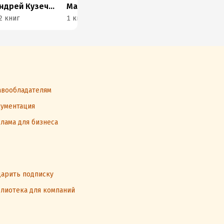
Андрей Кузечкин
Мария Кудрявцева
Анна Фадеева-Файгенбаум
2 книг
1 книга
1 книга
1 к
вообладателям
ументация
лама для бизнеса
арить подписку
лиотека для компаний