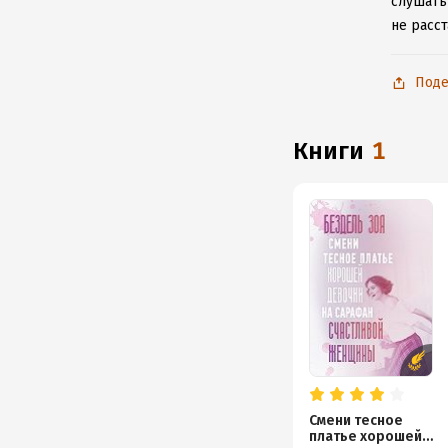
слушать
не расс
Поде
книги
1
Смени тесное
платье хорошей