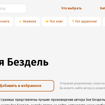
Что выбрать
Би
 книги
🔥
Новинки
❤️
Топ книг
🎙
Топ аудиокниг
я Бездель
Отправим уведомление, когда по
Добавить в избранное
Вы можете найти автора в разде
 странице представлены лучшие произведения автора Зои Бездел