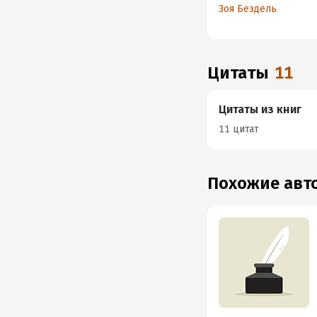
девочки
Зоя Бездель
на сарафан
счастливой
женщины.
Удивительная
история
Цитаты
11
счастливой
женщины
Цитаты из книг
11 цитат
Похожие ав