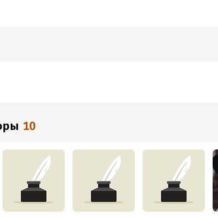
торы
10