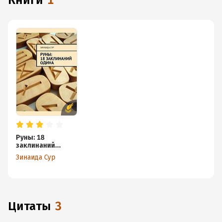
книги
1
Руны: 18
заклинаний
Одина
Зинаида Сур
Цитаты
3