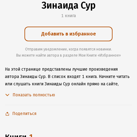
Зинаида Сур
1 книга
Добавить в избранное
Отправим уведомление, когда появятся новинки.
Вы можете найти автора в разделе Мои Книги «Избранное»
На этой странице представлены лучшие произведения
автора Зинаиды Сур.
В список входят 1 книга.
Начните читать
или слушать книги Зинаиды Сур онлайн прямо на сайте,
установите наше удобное приложение для iOS или Android,
Показать полностью
чтобы не расставаться с любимыми произведениями даже
без подключения к интернету.
Поделиться