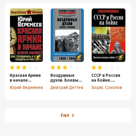
Красная Армия
Воздушные
СССР и Россия
М
в начале
дуэли. Боевые
на бойне.
в
Второй
хроники.
Людские
В
Юрий Веремеев
Дмитрий Дёгтев
Борис Соколов
Б
мировой. Как
Советские
потери в войнах
М
готовились к
«асы» и
XX века
войне солдаты
немецкие
и маршалы
«тузы». 1939–
1941
Еще