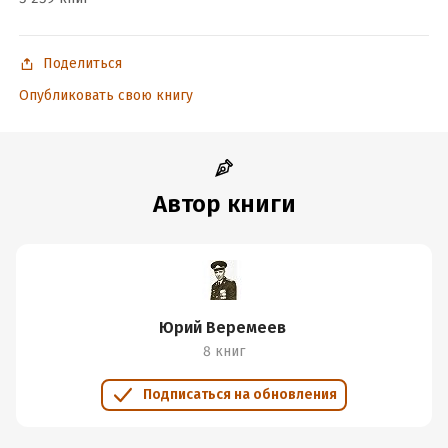
действиям, но и правильному ведению оборонительных
боев.
Поделиться
Опубликовать свою книгу
Подробная информация
Дата написания:
1 января 2011
Объем:
398987
Год издания:
2020
Автор книги
Дата поступления:
2 марта 2018
ISBN (EAN):
9785699460052
Время на чтение:
6
ч.
Юрий Веремеев
8 книг
Подписаться на обновления