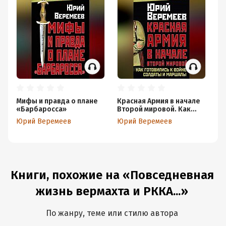
Мифы и правда о плане
Красная Армия в начале
По
«Барбаросса»
Второй мировой. Как
ве
готовились к войне
на
Юрий Веремеев
Юрий Веремеев
Ю
солдаты и маршалы
Книги, похожие на «Повседневная
жизнь вермахта и РККА...»
По жанру, теме или стилю автора