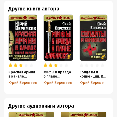
Другие книги автора
Красная Армия
Мифы и правда
Солдаты и
в начале
о плане
конвенции. Как
Второй
«Барбаросса»
воевать по
Юрий Веремеев
Юрий Веремеев
Юрий Веремеев
мировой. Как
правилам
готовились к
войне солдаты
и маршалы
Другие аудиокниги автора