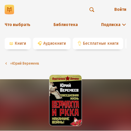
Войти
Что выбрать
Библиотека
Подписка
📖
Книги
🎧
Аудиокниги
👌
Бесплатные книги
⭐️Юрий Веремеев