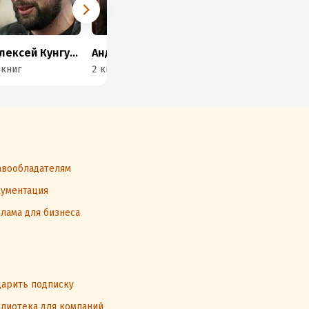
Алексей Кунгуров
Андрей Синельников
Лаврентий Берия
 книг
2 книги
12 книг
26 
вообладателям
ументация
лама для бизнеса
арить подписку
лиотека для компаний