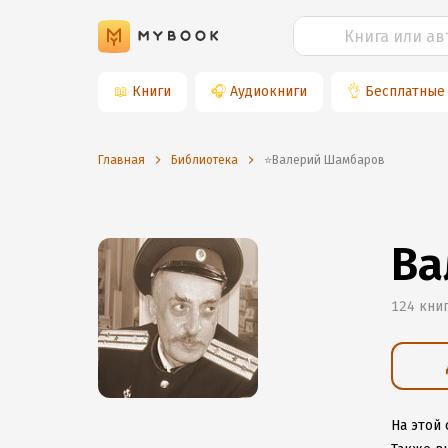
📖
Книги
🎧
Аудиокниги
👌
Бесплатные
Главная
Библиотека
⭐️Валерий Шамбаров
Ва
124 кни
На этой