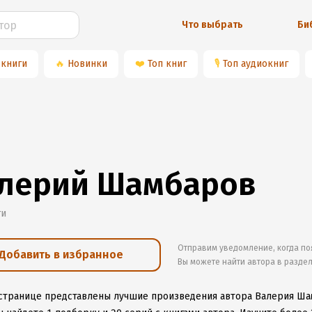
Что выбрать
Би
 книги
🔥
Новинки
❤️
Топ книг
🎙
Топ аудиокниг
лерий Шамбаров
ги
Отправим уведомление, когда по
Добавить в избранное
Вы можете найти автора в разде
 странице представлены лучшие произведения автора Валерия Ш