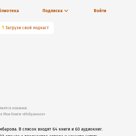
блиотека
Подписка
Войти
🎙
Загрузи свой подкаст
явятся новинки.
ле Мои Книги «Избранное»
амбарова.
В список входят 64 книги и 60 аудиокниг.