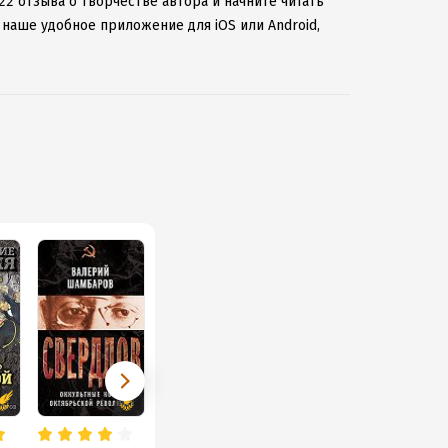
22 отзыва о творчестве автора и начните читать
 наше удобное приложение для iOS или Android,
 к интернету.