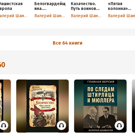
ашистская
Белогвардейщ
Казачество.
«Пятая
вропа
ина.
Путь воинов
колонна»
Параллельная
Христовых
Российской
Валерий Шамбаров
Валерий Шамбаров
Валерий Шамбаров
история
империи. От
Гражданской
масонов до
войны
революцион
ов
Все 64 книги
60