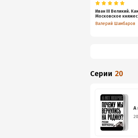
Иван III Великий. Ка
Московское княжес
превратилось в Ро
Валерий Шамбаров
Серии
20
А
20