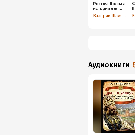
Россия. Полная
Ф
история для
Е
семейного
Валерий Шамбаров
чтения
аудиокниги