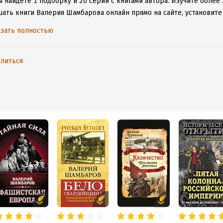
 найдете 1 подборку и 20 серий с книгами автора.
Изучите более 
шать книги Валерия Шамбарова онлайн прямо на сайте, установите
е расставаться с любимыми произведениями даже без подключения
зать полностью
литься