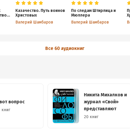
к
Казачество. Путь воинов
По следам Штирлица и
П
тво
Христовых
Мюллера
Х
ссию
С
Валерий Шамбаров
Валерий Шамбаров
В
Все 60 аудиокниг
Никита Михалков и
 вот вопрос
журнал «Свой»
представляют
 книг
20 книг