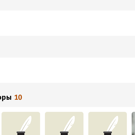
торы
10