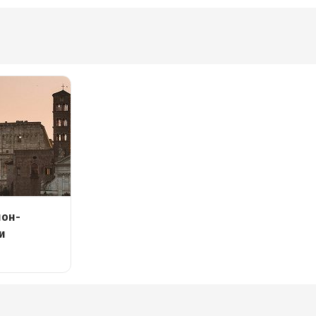
нон-
и