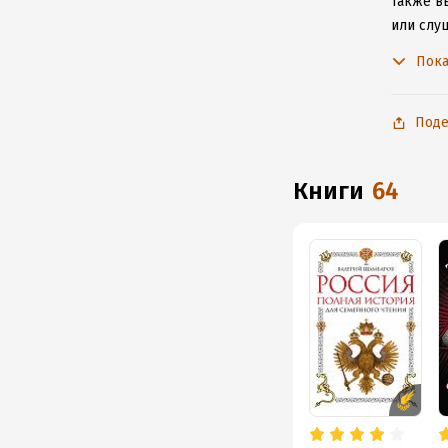
Также вы
или слу
чтобы н
Пока
Поде
книги
64