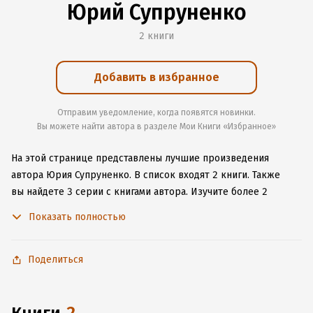
Юрий Супруненко
2 книги
Добавить в избранное
Отправим уведомление, когда появятся новинки.
Вы можете найти автора в разделе Мои Книги «Избранное»
На этой странице представлены лучшие произведения
автора Юрия Супруненко.
В список входят 2 книги.
Также
вы найдете 3 серии с книгами автора.
Изучите более 2
отзыва о творчестве автора и начните читать или слушать
Показать полностью
книги Юрия Супруненко онлайн прямо на сайте, установите
наше удобное приложение для iOS или Android, чтобы
не расставаться с любимыми произведениями даже без
Поделиться
подключения к интернету.