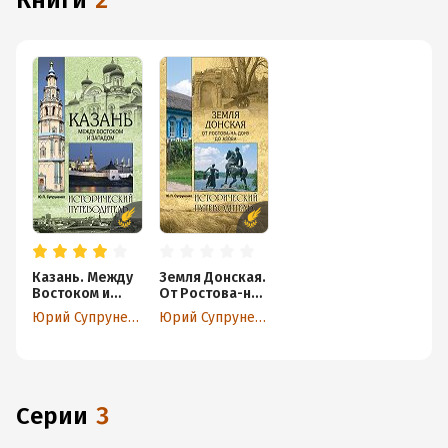
книги
2
Казань. Между
Земля Донская.
Востоком и
От Ростова-на-
Западом
Дону до Азова
Юрий Супруненко
Юрий Супруненко
Серии
3