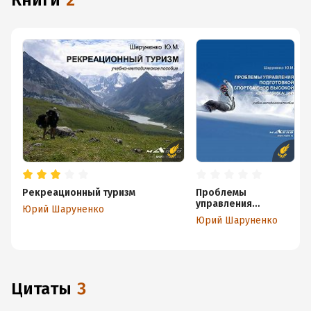
книги
2
Рекреационный туризм
Проблемы
управления
Юрий Шаруненко
подготовкой
Юрий Шаруненко
спортсменов
высокой
квалификации
Цитаты
3