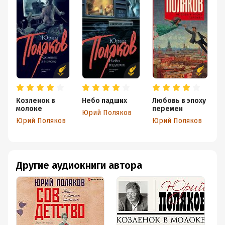
Козленок в
Небо падших
Любовь в эпоху
Г
молоке
перемен
т
Юрий Поляков
К
Юрий Поляков
Юрий Поляков
Ю
Другие аудиокниги автора