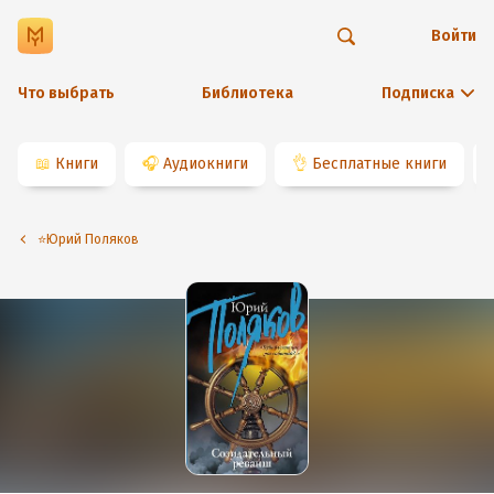
Войти
Что выбрать
Библиотека
Подписка
📖
Книги
🎧
Аудиокниги
👌
Бесплатные книги
⭐️Юрий Поляков