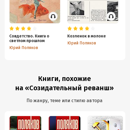
Совдетство. Книга о
Козленок в молоке
Ве
светлом прошлом
в 
Юрий Поляков
Юрий Поляков
Ю
Книги, похожие
на «Созидательный реванш»
По жанру, теме или стилю автора