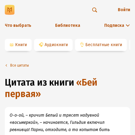
Войти
Что выбрать
Библиотека
Подписка
📖
Книги
🎧
Аудиокниги
👌
Бесплатные книги
Все цитаты
Цитата из книги
«
Бей
первая
»
О-о-ой, – кричит Белый и трясет надувной
«восьмеркой», – начинается, Гильдия включил
ревнивца! Парни, отходите, а то копытом бить