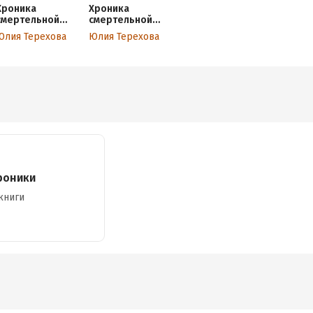
Хроника
Хроника
смертельной
смертельной
осени
весны
Юлия Терехова
Юлия Терехова
роники
книги