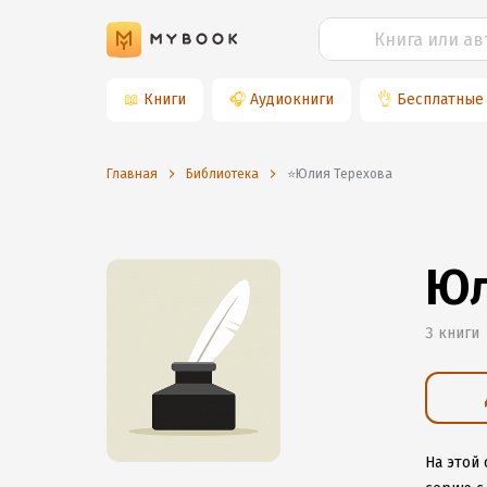
📖
Книги
🎧
Аудиокниги
👌
Бесплатные
Главная
Библиотека
⭐️Юлия Терехова
Юл
3 книги
На этой