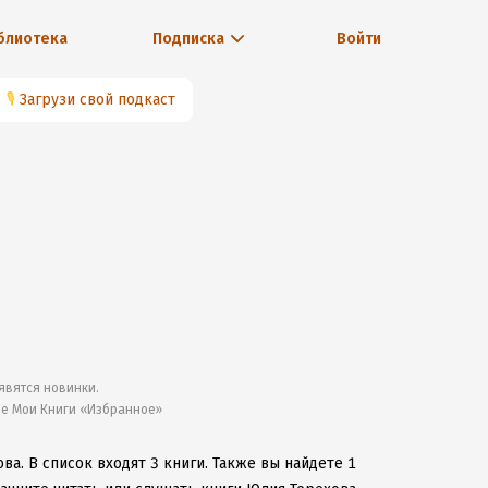
блиотека
Подписка
Войти
🎙
Загрузи свой подкаст
явятся новинки.
ле Мои Книги «Избранное»
ова.
В список входят 3 книги.
Также вы найдете 1