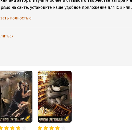
 книгами автора.
Изучите более 6 отзывов о творчестве автора и 
прямо на сайте, установите наше удобное приложение для iOS или 
дениями даже без подключения к интернету.
зать полностью
литься