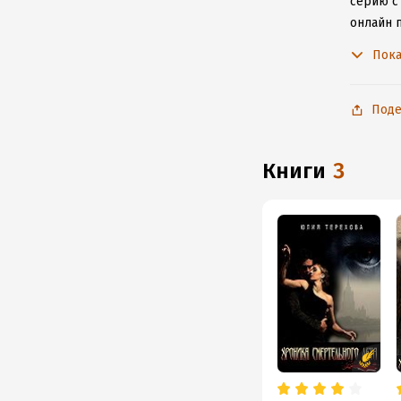
серию с
онлайн 
произве
Пока
Поде
книги
3