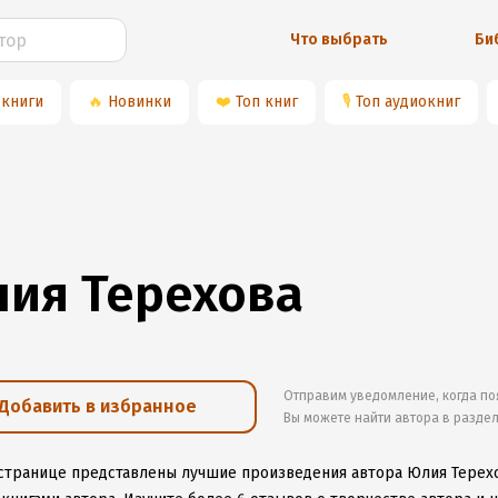
Что выбрать
Би
 книги
🔥
Новинки
❤️
Топ книг
🎙
Топ аудиокниг
ия Терехова
Отправим уведомление, когда по
Добавить в избранное
Вы можете найти автора в разде
 странице представлены лучшие произведения автора Юлия Терех