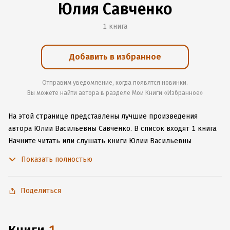
Юлия Савченко
1 книга
Добавить в избранное
Отправим уведомление, когда появятся новинки.
Вы можете найти автора в разделе Мои Книги «Избранное»
На этой странице представлены лучшие произведения
автора Юлии Васильевны Савченко.
В список входят 1 книга.
Начните читать или слушать книги Юлии Васильевны
Савченко онлайн прямо на сайте, установите наше удобное
Показать полностью
приложение для iOS или Android, чтобы не расставаться
с любимыми произведениями даже без подключения
к интернету.
Поделиться