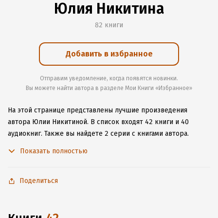
Юлия Никитина
82 книги
Добавить в избранное
Отправим уведомление, когда появятся новинки.
Вы можете найти автора в разделе Мои Книги «Избранное»
На этой странице представлены лучшие произведения
автора Юлии Никитиной.
В список входят 42 книги и 40
аудиокниг.
Также вы найдете 2 серии с книгами автора.
Изучите более 9 отзывов о творчестве автора и начните
Показать полностью
читать или слушать книги Юлии Никитиной онлайн прямо
на сайте, установите наше удобное приложение для iOS или
Android, чтобы не расставаться с любимыми произведениями
Поделиться
даже без подключения к интернету.