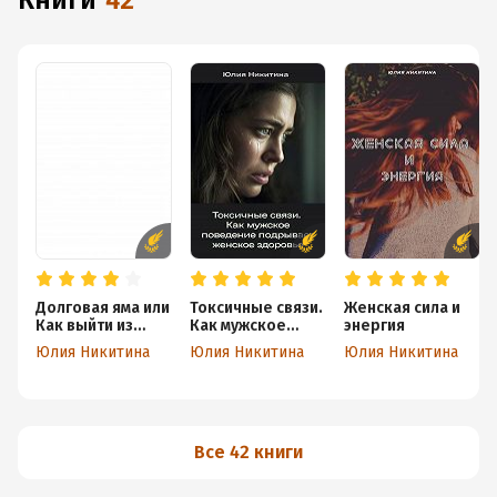
книги
42
Долговая яма или
Токсичные связи.
Женская сила и
Как выйти из
Как мужское
энергия
кризиса
поведение
Юлия Никитина
Юлия Никитина
Юлия Никитина
подрывает
женское
здоровье
Все 42 книги