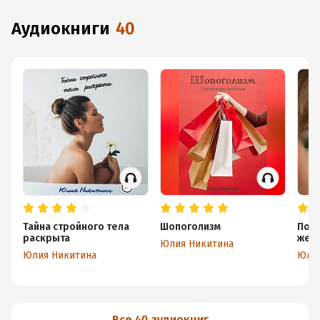
аудиокниги
40
Тайна стройного тела
Шопоголизм
Полю
раскрыта
жен
Юлия Никитина
Юлия Никитина
Юлия
Все 40 аудиокниг