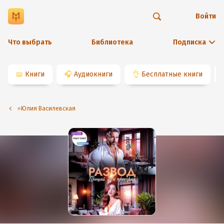
Войти
Что выбрать
Библиотека
Подписка
📖
Книги
🎧
Аудиокниги
👌
Бесплатные книги
⭐️Юлия Василевская