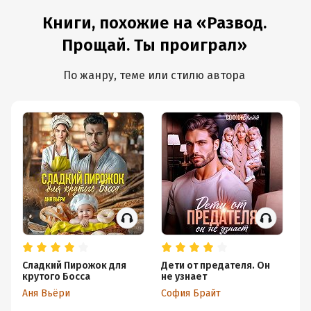
Книги, похожие на «Развод.
Прощай. Ты проиграл»
По жанру, теме или стилю автора
Сладкий Пирожок для
Дети от предателя. Он
Ва
крутого Босса
не узнает
Ли
Аня Вьёри
София Брайт