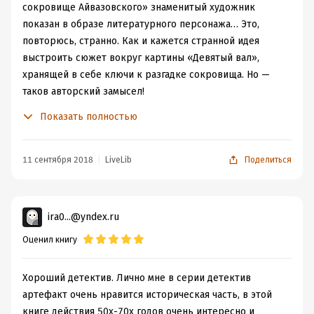
сокровище Айвазовского» знаменитый художник
показан в образе литературного персонажа… Это,
повторюсь, странно. Как и кажется странной идея
выстроить сюжет вокруг картины «Девятый вал»,
хранящей в себе ключи к разгадке сокровища. Но —
таков авторский замысел!
И воплощён он, на мой взгляд, средне: мне не хватило
Показать полностью
историй великом маринисте и балерине, да и сама эта
романтическая история вызывает у меня сомнения; не
хватило действий, приключений — они, есть, конечно,
11 сентября 2018
LiveLib
Поделиться
но мало, сжато и только в силу необходимости, для
уточнения сюжета; не хватило пропущенных
фрагментов — когда автор развивает линию, доводит
ira0...@yndex.ru
до определённой точки и, без пробелов или каких-
Оценил книгу
либо смысловых вставок, идёт дальше. Последнее меня
раздражало больше всего, мне даже хотелось бросить
книгу, а не ломать голову, придумывая пропущенные
Хороший детектив. Лично мне в серии детектив
части сюжета.
артефакт очень нравится историческая часть, в этой
Книга вышла в серии «Артефакт-детектив», и если
книге действия 50х-70х годов очень интересно и