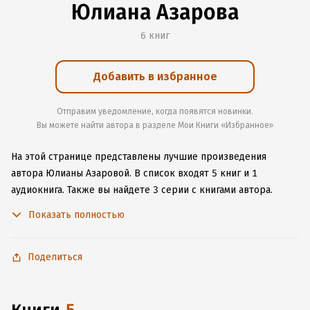
Юлиана Азарова
6 книг
Добавить в избранное
Отправим уведомление, когда появятся новинки.
Вы можете найти автора в разделе Мои Книги «Избранное»
На этой странице представлены лучшие произведения
автора Юлианы Азаровой.
В список входят 5 книг и 1
аудиокнига.
Также вы найдете 3 серии с книгами автора.
Изучите более 1 отзыв о творчестве автора и начните читать
Показать полностью
или слушать книги Юлианы Азаровой онлайн прямо на сайте,
установите наше удобное приложение для iOS или Android,
чтобы не расставаться с любимыми произведениями даже
Поделиться
без подключения к интернету.