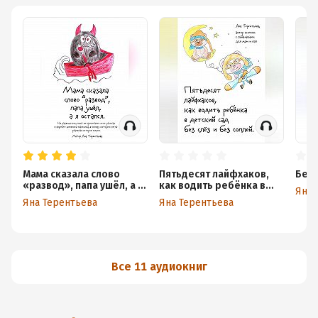
Мама сказала слово
Пятьдесят лайфхаков,
Бер
«развод», папа ушёл, а я
как водить ребёнка в
Яна 
остался
детский сад без слёз и
Яна Терентьева
Яна Терентьева
без соплей
Все 11 аудиокниг