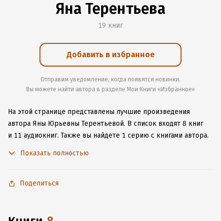
Яна Терентьева
19 книг
Добавить в избранное
Отправим уведомление, когда появятся новинки.
Вы можете найти автора в разделе Мои Книги «Избранное»
На этой странице представлены лучшие произведения
автора Яны Юрьевны Терентьевой.
В список входят 8 книг
и 11 аудиокниг.
Также вы найдете 1 серию с книгами автора.
Изучите более 2 отзыва о творчестве автора и начните
Показать полностью
читать или слушать книги Яны Юрьевны Терентьевой онлайн
прямо на сайте, установите наше удобное приложение для
iOS или Android, чтобы не расставаться с любимыми
Поделиться
произведениями даже без подключения к интернету.