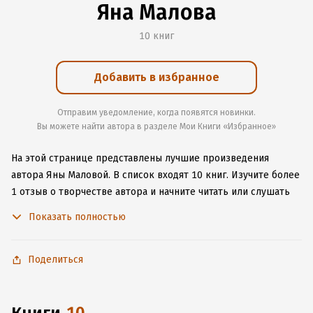
Яна Малова
10 книг
Добавить в избранное
Отправим уведомление, когда появятся новинки.
Вы можете найти автора в разделе Мои Книги «Избранное»
На этой странице представлены лучшие произведения
автора Яны Маловой.
В список входят 10 книг.
Изучите более
1 отзыв о творчестве автора и начните читать или слушать
книги Яны Маловой онлайн прямо на сайте, установите наше
Показать полностью
удобное приложение для iOS или Android, чтобы
не расставаться с любимыми произведениями даже без
подключения к интернету.
Поделиться