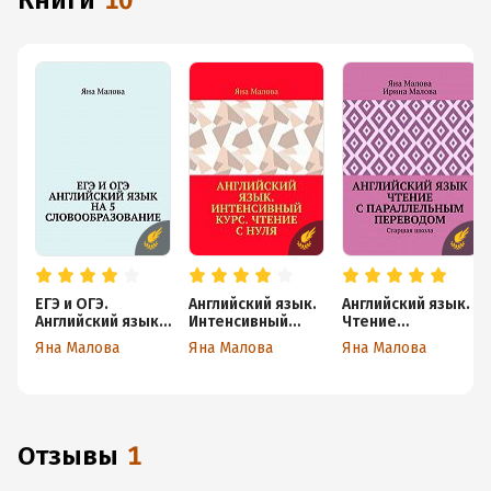
книги
10
ЕГЭ и ОГЭ.
Английский язык.
Английский язык.
Английский язык
Интенсивный
Чтение
на 5.
курс. Чтение
с параллельным
Яна Малова
Яна Малова
Яна Малова
Словообразован
с нуля
переводом.
ие
Старшая школа
Отзывы
1