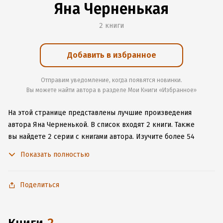
Яна Черненькая
2 книги
Добавить в избранное
Отправим уведомление, когда появятся новинки.
Вы можете найти автора в разделе Мои Книги «Избранное»
На этой странице представлены лучшие произведения
автора Яна Черненькой.
В список входят 2 книги.
Также
вы найдете 2 серии с книгами автора.
Изучите более 54
отзыва о творчестве автора и начните читать или слушать
Показать полностью
книги Яна Черненькой онлайн прямо на сайте, установите
наше удобное приложение для iOS или Android, чтобы
не расставаться с любимыми произведениями даже без
Поделиться
подключения к интернету.