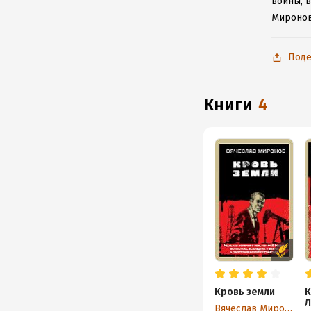
войны, в
Миронов
Поде
книги
4
Кровь земли
К
Л
Вячеслав Миронов