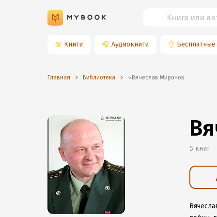
📖
Книги
🎧
Аудиокниги
👌
Бесплатные
Главная
Библиотека
⭐️Вячеслав Миронов
Вя
5 книг
Вячесла