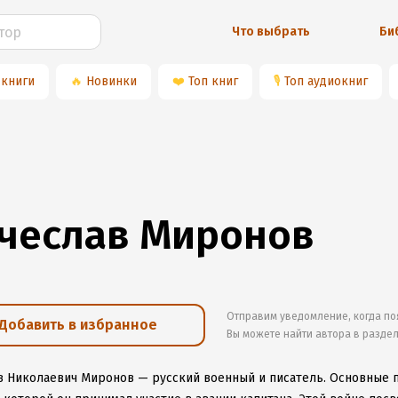
Что выбрать
Би
 книги
🔥
Новинки
❤️
Топ книг
🎙
Топ аудиокниг
чеслав Миронов
Отправим уведомление, когда по
Добавить в избранное
Вы можете найти автора в разде
в Николаевич Миронов — русский военный и писатель. Основные 