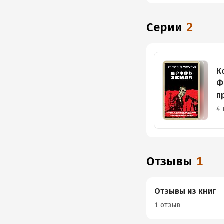
Серии
2
К
Ф
п
Р
4 
Отзывы
1
Отзывы из книг
1 отзыв