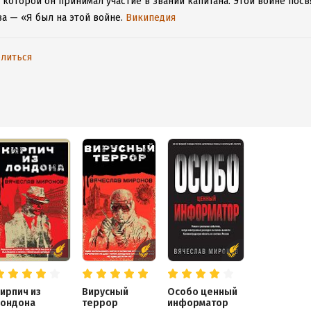
 которой он принимал участие в звании капитана. Этой войне посвя
а — «Я был на этой войне.
Википедия
литься
ирпич из
Вирусный
Особо ценный
ондона
террор
информатор