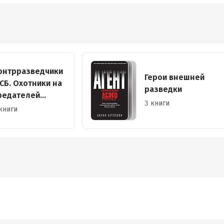
онтрразведчики
Герои внешней
СБ. Охотники на
разведки
редателей
3 книги
одины
книги