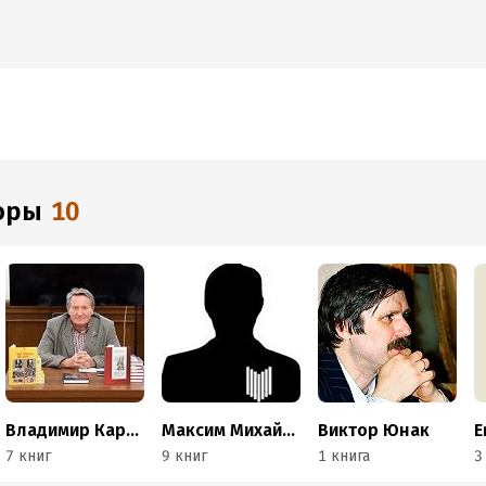
торы
10
Владимир Каржавин
Максим Михайлов
Виктор Юнак
7 книг
9 книг
1 книга
3