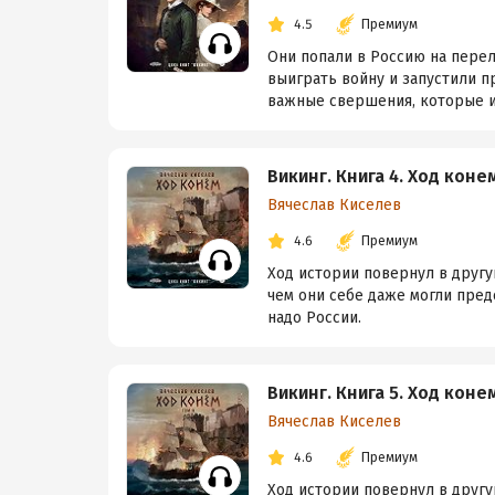
4.5
Премиум
Они попали в Россию на перел
выиграть войну и запустили 
важные свершения, которые и
Викинг. Книга 4. Ход коне
Вячеслав Киселев
4.6
Премиум
Ход истории повернул в другу
чем они себе даже могли предс
надо России.
Викинг. Книга 5. Ход конем
Вячеслав Киселев
4.6
Премиум
Ход истории повернул в другу