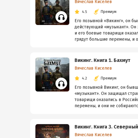
Вячеслав Киселев
4.5
Премиум
Его позывной «Викинг», он б
действующий «музыкант». Он 
и его боевые товарищи оказал
грядут большие перемены, и о
Викинг. Книга 1. Бахмут
Вячеслав Киселев
4.2
Премиум
Его позывной Викинг, он быв
«музыкант». Он защищал стран
товарищи оказались в Российс
перемены, и они не собираются
Викинг. Книга 3. Северны
Вячеслав Киселев