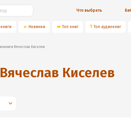
Что выбрать
Би
 книги
🔥
Новинки
❤️
Топ книг
🎙
Топ аудиокниг
диокниги Вячеслав Киселев
Вячеслав Киселев