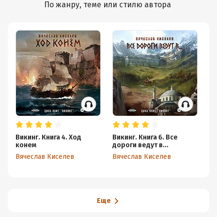
По жанру, теме или стилю автора
Викинг. Книга 4. Ход
Викинг. Книга 6. Все
Пр
конем
дороги ведут в…
Ге
Вячеслав Киселев
Вячеслав Киселев
Еще