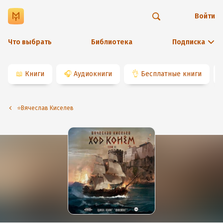
Войти
Что выбрать
Библиотека
Подписка
📖
Книги
🎧
Аудиокниги
👌
Бесплатные книги
⭐️Вячеслав Киселев