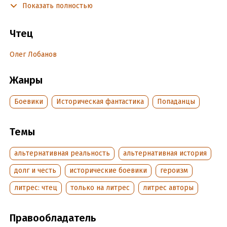
Показать полностью
Подробная информация
Дата написания:
20 февраля 2025
Чтец
Год издания:
2025
Дата поступления:
19 февраля 2025
Олег Лобанов
Жанры
Боевики
Историческая фантастика
Попаданцы
Темы
альтернативная реальность
альтернативная история
долг и честь
исторические боевики
героизм
литрес: чтец
только на литрес
литрес авторы
Правообладатель