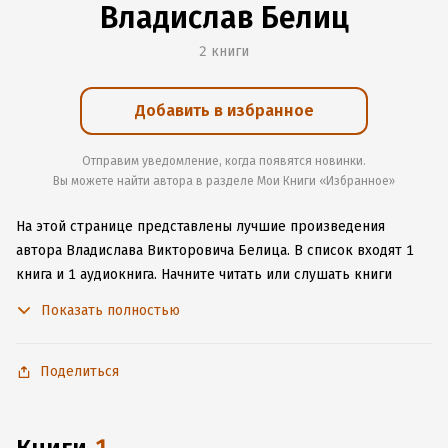
Владислав Белиц
2 книги
Добавить в избранное
Отправим уведомление, когда появятся новинки.
Вы можете найти автора в разделе Мои Книги «Избранное»
На этой странице представлены лучшие произведения
автора Владислава Викторовича Белица.
В список входят 1
книга и 1 аудиокнига.
Начните читать или слушать книги
Владислава Викторовича Белица онлайн прямо на сайте,
Показать полностью
установите наше удобное приложение для iOS или Android,
чтобы не расставаться с любимыми произведениями даже
без подключения к интернету.
Поделиться