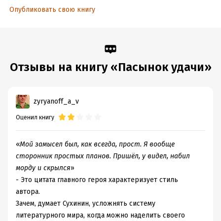
Опубликовать свою книгу
Дата поступления:
21 февраля 2024
ISBN (EAN):
9785992228526
Время на чтение:
10
ч.
Отзывы на книгу «Пасынок удачи»
zyryanoff_a_v
Оценил книгу
«
Мой замысел был, как всегда, прост. Я вообще
сторонник простых планов. Пришёл, у видел, набил
морду и скрылся
»
- Это цитата главного героя характеризует стиль
автора.
Зачем, думает Сухинин, усложнять систему
литературного мира, когда можно наделить своего