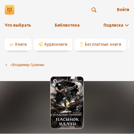
Войти
Что выбрать
Библиотека
Подписка
📖
Книги
🎧
Аудиокниги
👌
Бесплатные книги
⭐️Владимир Сухинин