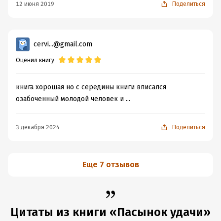
12 июня 2019
Поделиться
расширяющегося цикла этого автора.
Что делают ридеры издательства? Как можно такое
читать и даже не задумываться над тем, чтобы
cervi...@gmail.com
попросить автора усовершенствовать свой
литературный мир более продуманной составляющей?
Оценил книгу
книга хорошая но с середины книги вписался
озабоченный молодой человек и ...
3 декабря 2024
Поделиться
Еще 7 отзывов
Цитаты из книги «Пасынок удачи»