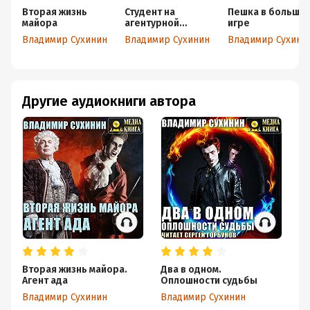
Вторая жизнь
Студент на
Пешка в большо
майора
агентурной
игре
работе
Владимир Сухинин
Владимир Сухинин
Владимир Сухини
Другие аудиокниги автора
Вторая жизнь майора.
Два в одном.
Р
Агент ада
Оплошности судьбы
б
Владимир Сухинин
Владимир Сухинин
Вл