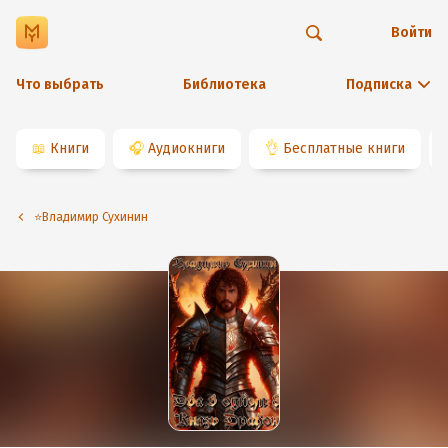
Войти
Что выбрать
Библиотека
Подписка
📖
Книги
🎧
Аудиокниги
👌
Бесплатные книги
⭐️Владимир Сухинин