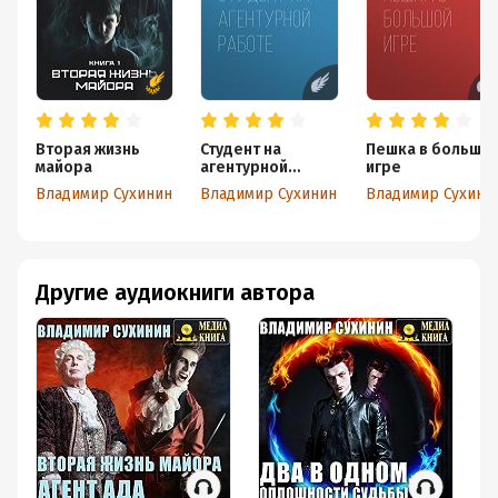
Вторая жизнь
Студент на
Пешка в большо
майора
агентурной
игре
работе
Владимир Сухинин
Владимир Сухинин
Владимир Сухини
Другие аудиокниги автора