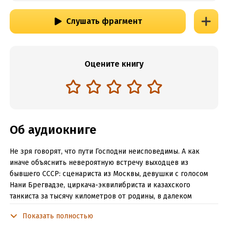
Слушать фрагмент
Оцените книгу
Об аудиокниге
Не зря говорят, что пути Господни неисповедимы. А как
иначе объяснить невероятную встречу выходцев из
бывшего СССР: сценариста из Москвы, девушки с голосом
Нани Брегвадзе, циркача-эквилибриста и казахского
танкиста за тысячу километров от родины, в далеком
Мюнхене? О том к чему приводят подобные
Показать полностью
незапланированные встречи, о злоключениях эмигрантов на