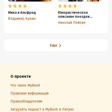
Мика и Альфред
Юмористическое
Кы
описание поездки
Го
Владимир Кунин
супругов Николая
из
Николай Лейкин
Вл
Ивановича и Глафиры
Семеновны Ивановых
через славянские земли
в Константинополь
Еще
О проекте
Что такое MyBook
Правовая информация
Правообладателям
Загрузить подкаст в MyBook и Литрес