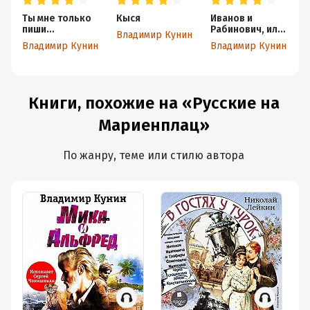
Ты мне только
Кыся
Иванов и
К
пиши…
Рабинович, или
Г
Владимир Кунин
«Ай гоу ту
Д
Владимир Кунин
Владимир Кунин
В
Хайфа!»
Книги, похожие на «Русские на
Мариенплац»
По жанру, теме или стилю автора