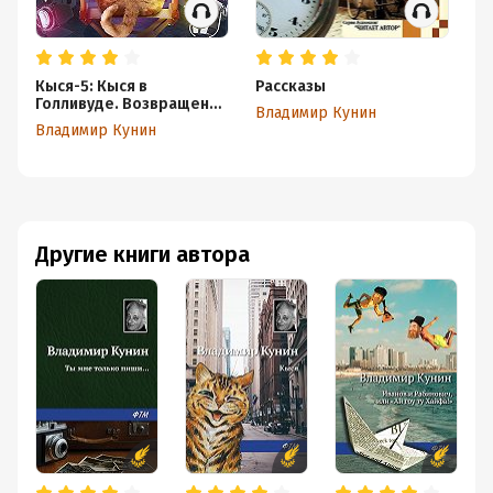
Кыся-5: Кыся в
Рассказы
К
Голливуде. Возвращение
Владимир Кунин
Вл
из рая
Владимир Кунин
Другие книги автора