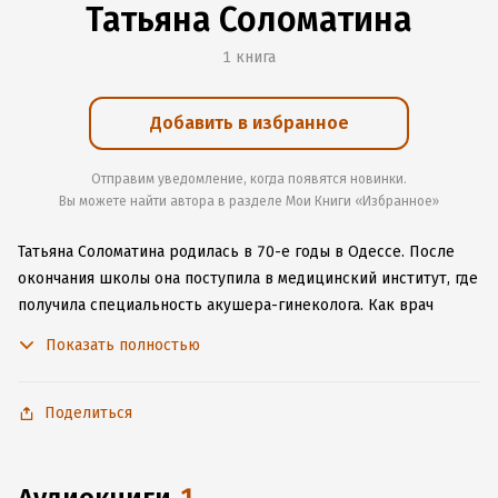
Татьяна Соломатина
1 книга
Добавить в избранное
Отправим уведомление, когда появятся новинки.
Вы можете найти автора в разделе Мои Книги «Избранное»
Татьяна Соломатина родилась в 70-е годы в Одессе. После
окончания школы она поступила в медицинский институт, где
получила специальность акушера-гинеколога. Как врач
Соломатина добилась больших успехов — стажировалась в
Показать полностью
Америке, сотрудничала с ООН и занималась научной
деятельностью.
Поделиться
Писательский талант все же поборол желание работать
врачом. Все началось с небольших публикаций в семейных
журналах и в интернете. Позднее Татьяна создала личный