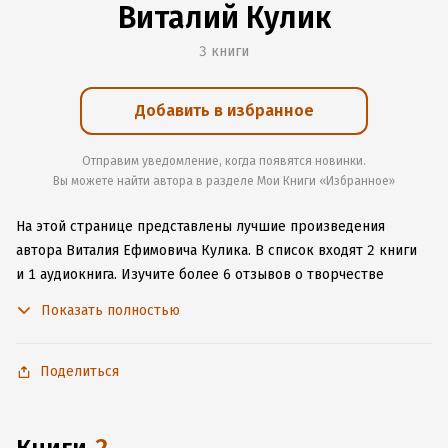
Виталий Кулик
3 книги
Добавить в избранное
Отправим уведомление, когда появятся новинки.
Вы можете найти автора в разделе Мои Книги «Избранное»
На этой странице представлены лучшие произведения
автора Виталия Ефимовича Кулика.
В список входят 2 книги
и 1 аудиокнига.
Изучите более 6 отзывов о творчестве
автора и начните читать или слушать книги Виталия
Показать полностью
Ефимовича Кулика онлайн прямо на сайте, установите наше
удобное приложение для iOS или Android, чтобы
не расставаться с любимыми произведениями даже без
Поделиться
подключения к интернету.