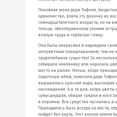
Покойная жена дяди Тофоля, бездетна
одиночество, взяла эту девочку из во
семнадцатилетнего возраста, но на ви
тельце, обезображенное узкими ост
впалую грудь и горбатую спину.
Она была некрасива и надоедала свои
неприятным покашливанием; тем не м
трудолюбивое существо! За несколько 
собирала землянику или нарезала цве
место на рынке. Ночью, когда приходи
подоткнув юбки, помогала дяде Тофол
вырывалась красная вода; высохшая 
наслаждения. А в те дни, когда цветы 
сумасшедшая, обирая грядки и нося о
в корзины. Все средства пускались в 
Приходилось быть всегда на месте, о
пойдет без кнута. Этот клочок земли 