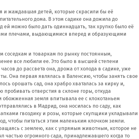
я и жаждавшая детей, которые скрасили бы её
спитательного дома. В этом садике она дожила до
д ей можно было дать одиннадцать, так хрупко было её
рыми плечами, выдающимися вперед и образующими
м соседкам и товаркам по рынку постоянным,
енее все любили ее. Это было в высшей степени
часов до рассвета она, дрожа от холода в садике, уже
ты. Она первая являлась в Валенсию, чтобы занять свое
лось орошать сад, она храбро хваталась за кирку и,
ю пробивать отверстия в склоне горы, откуда
и обожженная земля впитывала ее с клокотаньем
отправлялись в Мадрид, она носилась по саду, как
хапками гвоздику и розы, которые скупщики укладывали
ход, чтобы питаться этим маленьким клочком земли.
бращаясь с землею, как с упрямым животным, которое не
был частью огромного сада, принадлежавшего когда то