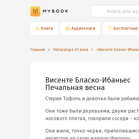
📖
Книги
🎧
Аудиокниги
👌
Бесплатные
Главная
Литература 20 века
⭐️Висенте Бласко-Ибань
Висенте Бласко-Ибаньес
Печальная весна
Старик Тофоль и девочка были рабам
Они тоже были деревьями, двумя раст
носового платка, говорили соседи – к
Они жили, точно черви, прилепившись 
несмотря на свою жалкую фигурку.