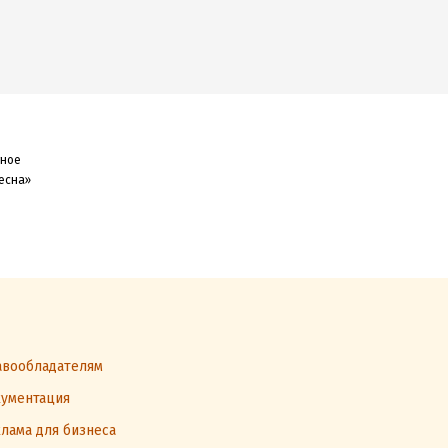
тное
есна»
вообладателям
ументация
лама для бизнеса