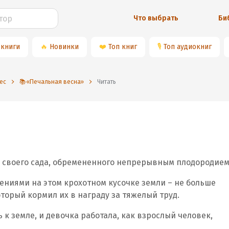
Что выбрать
Би
 книги
🔥
Новинки
❤️
Топ книг
🎙
Топ аудиокниг
ес
📚«Печальная весна»
Читать
и своего сада, обремененного непрерывным плодородием
ениями на этом крохотном кусочке земли – не больше
оторый кормил их в награду за тяжелый труд.
к земле, и девочка работала, как взрослый человек,