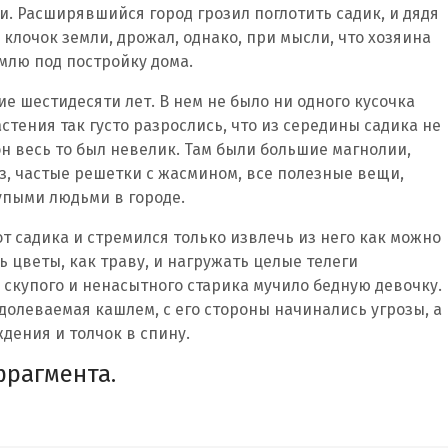
и. Расширявшийся город грозил поглотить садик, и дядя
лочок земли, дрожал, однако, при мысли, что хозяина
емлю под постройку дома.
ие шестидесяти лет. В нем не было ни одного кусочка
стения так густо разрослись, что из середины садика не
 он весь то был невелик. Там были большие магнолии,
оз, частые решетки с жасмином, все полезные вещи,
упыми людьми в городе.
т садика и стремился только извлечь из него как можно
ь цветы, как траву, и нагружать целые телеги
скупого и ненасытного старика мучило бедную девочку.
одолеваемая кашлем, с его стороны начинались угрозы, а
дения и толчок в спину.
фрагмента.