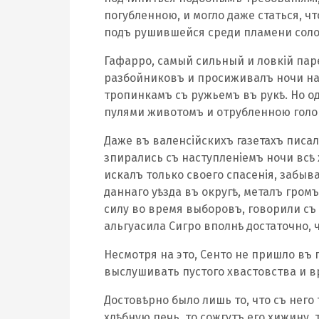
погубленною, и могло даже статься, ч
подъ рушившейся среди пламени соло
Гафарро, самый сильный и ловкій пар
разбойниковъ и просиживалъ ночи нап
тропинкамъ съ ружьемъ въ рукѣ. Но 
пулями животомъ и отрубленною голов
Даже въ валенсійскихъ газетахъ писало
зпирались съ наступленіемъ ночи всѣ
искалъ только своего спасенія, забыва
даннаго уѣзда въ округѣ, металъ гром
силу во время выборовъ, говорили съ н
альгуасила Сигро вполнѣ достаточно, 
Несмотря на это, Сенто не пришло въ 
выслушивать пустого хвастовства и в
Достовѣрно было лишь то, что съ него
хлѣбную печь, то сожгутъ его хижину, 