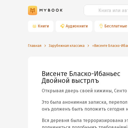
📖
Книги
🎧
Аудиокниги
👌
Бесплатные
Главная
Зарубежная классика
⭐️Висенте Бласко-Иба
Висенте Бласко-Ибаньес
Двойной выстрѣлъ
Открывая дверь своей хижины, Сенто
Это была анонимная записка, перепол
онъ долженъ былъ положить сегодня 
Вся деревня была терроризирована э
подчиниться подобнымъ требованіямі