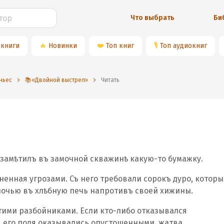
Что выбрать
Би
 книги
🔥
Новинки
❤️
Топ книг
🎙
Топ аудиокниг
ньес
📚«Двойной выстрел»
Читать
 замѣтилъ въ замочной скважинѣ какую-то бумажку.
ненная угрозами. Съ него требовали сорокъ дуро, которы
ночью въ хлѣбную печь напротивъ своей хижины.
тими разбойниками. Если кто-либо отказывался
, его поля оказывались опустошенными, жатва