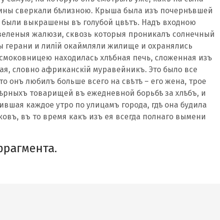
ижины сверкали бѣлизною. Крыша была изъ почернѣвшей
а были выкрашены въ голубой цвѣтъ. Надъ входною
зеленыя жалюзи, сквозь которыя проникалъ солнечный
ты герани и лилій окаймляли жилище и охранялись
 смоковницею находилась хлѣбная печь, сложенная изъ
ая, словно африканскій муравейникъ. Это было все
что онъ любилъ больше всего на свѣтѣ – его жена, трое
ѣрныхъ товарищей въ ежедневной борьбѣ за хлѣбъ, и
ившая каждое утро по улицамъ города, гдѣ она будила
въ, въ то время какъ изъ ея всегда полнаго вымени
фрагмента.