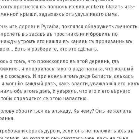
то онъ проснется въ полночь и едва успѣетъ бѣжать изъ-
менной крыши, задыхаясь отъ удушливаго дыма.
ень изъ деревни Русафа, поклялся обнаружить личность
ролетъ въ засадѣ въ тростникѣ или бродилъ по
однажды утромъ его нашли въ канавѣ съ пронизаннымъ
ою… Вотъ и разберите, кто это сдѣлалъ.
сь о томъ, что происходило въ этой деревнѣ, гдѣ
 хижины, и воцарилась такого рода паника, что каждый
я о сосѣдяхъ. И при всемъ этомъ дядя Батистъ, алькадъ
ъ и молнію каждый разъ, какъ власти, уважавшія его, как
имъ объ этомъ дѣлѣ, и увѣрялъ, что его и его вѣрнаго
чтобы справиться съ этою напастью.
голову обратиться къ алькаду. Къ чему? Онъ не желалъ
ранья.
 требовали сорокъ дуро и, если онъ не положитъ ихъ въ
ту самую, на которую онъ смотрѣлъ уже, какъ на сына