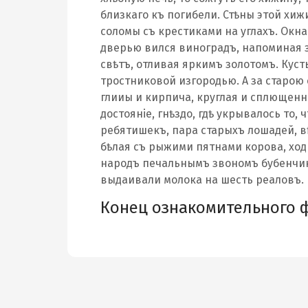
близкаго къ погибели. Стѣны этой х
соломы съ крестиками на углахъ. Окн
дверью вился виноградъ, напоминая 
свѣтъ, отливая яркимъ золотомъ. Кус
тростниковой изгородью. А за старою
глииы и кирпича, круглая и сплющенн
достояніе, гнѣздо, гдѣ укрывалось то, 
ребятишекъ, пара старыхъ лошадей, в
бѣлая съ рыжими пятнами корова, ход
народъ печальнымъ звономъ бубенчико
выдаивали молока на шесть реаловъ.
Конец ознакомительного 