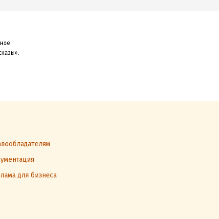
тное
сказы»
.
вообладателям
ументация
лама для бизнеса