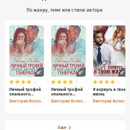
По жанру, теме или стилю автора
Личный трофей
Личный трофей
Я ворвусь в твою
опального
опального
жизнь
генерала. Часть
генерала. Часть
Виктория Волкова
Виктория Волкова
Виктория Волкова
2
1
Еще