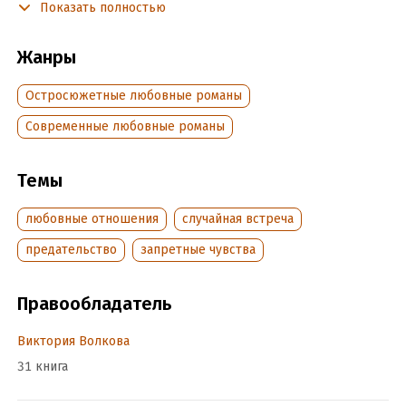
Показать полностью
если потеряю ее вновь?
Третья часть цикла «Секира». История любви Крепса,
Жанры
адъютанта генерала Кирсанова.
Остросюжетные любовные романы
Подробная информация
Современные любовные романы
Дата написания:
1 января 2020
Объем:
361877
Темы
Год издания:
2022
любовные отношения
случайная встреча
Дата поступления:
5 мая 2022
Время на чтение:
6
ч.
предательство
запретные чувства
Правообладатель
Виктория Волкова
31 книга