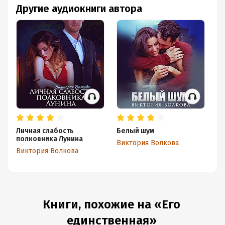
Другие аудиокниги автора
Личная слабость
Белый шум
Дв
полковника Лунина
1
Виктория Волкова
Виктория Волкова
Ви
Книги, похожие на «Его
единственная»