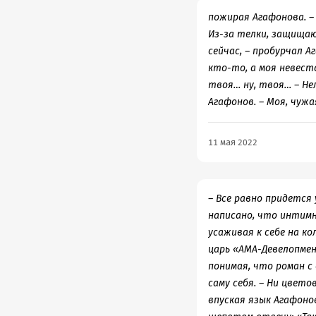
пожирая Агафонова. –
Из-за телки, защищаю
сейчас, – пробурчал А
кто-то, а моя невеста
твоя… ну, твоя… – Не
Агафонов. – Моя, чужа
11 мая 2022
– Все равно придется 
написано, что интимны
усаживая к себе на кол
царь «АМА-Девелопмент
понимая, что роман с 
саму себя. – Ни цветов
впуская язык Агафонов