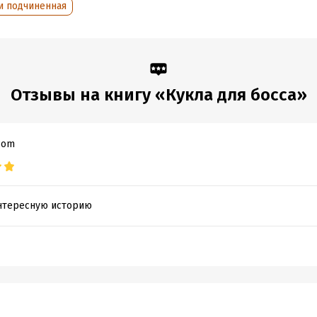
и подчиненная
:
456875
дания:
2022
оступления:
5 мая 2022
Отзывы на книгу «Кукла для босса»
com
нтересную историю