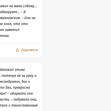
равил на меня собаку…
 обворуют… – Я
емьяновским. – Она не
не знал, что это
нно заметил
стное.
Поделиться
 деловой этике
 потянув ее за руку и
ександрович, бог и
ла Ева, прекрасно
ман? – оборвала она
пусть, – подумала она,
 глаза и таинственным