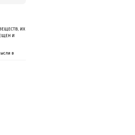
ВЕЩЕСТВ, ИХ
ЕЩЕН И
мысли в
п-менеджеры
 холдинг
. Веселую и
амоуверенный
е надеется
м она
еплет