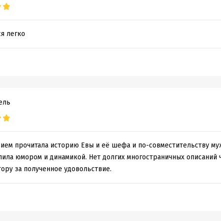
ся легко
ель
ием прочитала историю Евы и её шефа и по-совместительству муж
епила юмором и динамикой. Нет долгих многостраничных описаний ч
тору за полученное удовольствие.