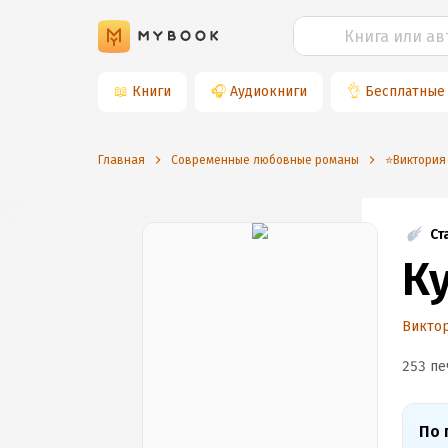
📖
Книги
🎧
Аудиокниги
👌
Бесплатные
Главная
Современные любовные романы
⭐️Виктория
Ст
К
Викто
253 пе
По 