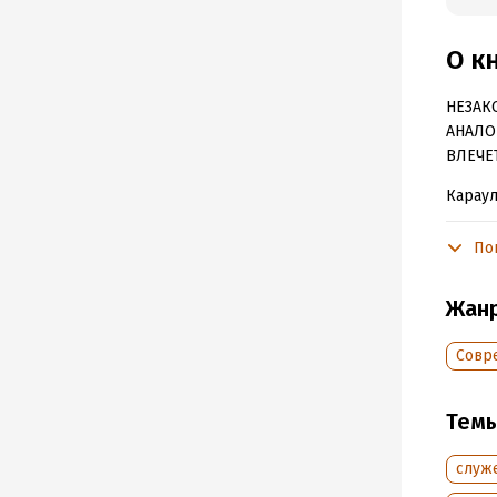
О к
НЕЗАК
АНАЛО
ВЛЕЧЕ
Караул
безопа
компан
По
АМА-Д
сексап
Жан
тип, с
встрет
Совр
неожид
угодил
Тем
Подр
служ
Дата н