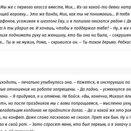
 Мы же с первого класса вместе, Мих… Из-за какой-то девки нат
щей воровку… Это же банда, Мих, как ты не понимаешь… И тебя
гафонов, усаживая в шезлонг Еву, и в полшага оказался рядом с Д
! А ты ударил ее. И хочешь, чтобы я поддержал тебя? – Ну, я же 
льзя поднимать руку на женщину, кто бы она ни была, – сокруше
я… Ты ж не мужик, Рома, – скривился он. – Ты такое дерьмо. Редко
уходить, – печально улыбнулась она. – Кажется, в инструкции по
е отношения на работе запрещены. – Да ладно, – усмехнулся он,
ени. – Я придумал, я и отменю. Не бойся. «Вы, конечно, Михаил Ал
», но после праздников мы с вами попрощаемся, – мысленно ухну
владельцем холдинга не продлится долго. – Да и какой же это ро
, ни конфет. Даже слова ласкового не сказал. Прет как бык. Ну и 
а в свой рот. – Зато спросят меня, кто был первым, а я закачу