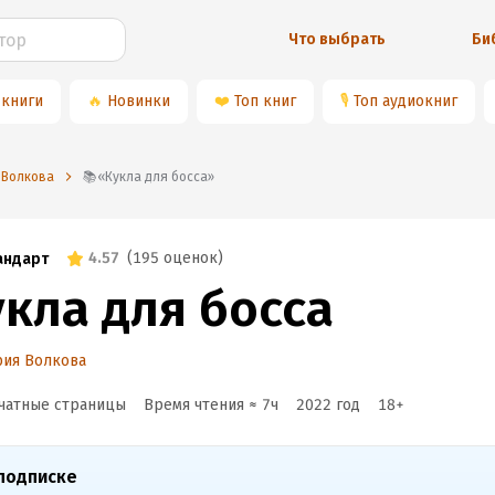
Что выбрать
Би
 книги
🔥
Новинки
❤️
Топ книг
🎙
Топ аудиокниг
 Волкова
📚«Кукла для босса»
4.57
(
195 оценок
)
андарт
укла для босса
рия Волкова
чатные страницы
Время чтения ≈
7
ч
2022
год
18
+
подписке