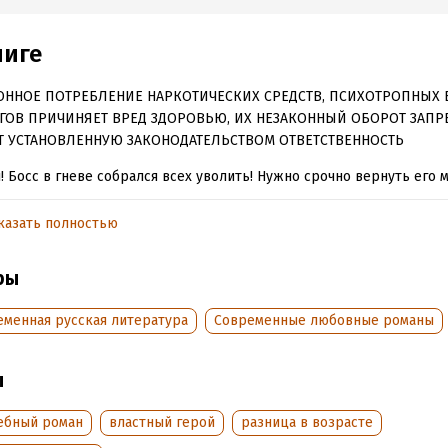
ниге
ОННОЕ ПОТРЕБЛЕНИЕ НАРКОТИЧЕСКИХ СРЕДСТВ, ПСИХОТРОПНЫХ 
ГОВ ПРИЧИНЯЕТ ВРЕД ЗДОРОВЬЮ, ИХ НЕЗАКОННЫЙ ОБОРОТ ЗАПР
Т УСТАНОВЛЕННУЮ ЗАКОНОДАТЕЛЬСТВОМ ОТВЕТСТВЕННОСТЬ
! Босс в гневе собрался всех уволить! Нужно срочно вернуть его 
сное русло. Пусть лучше влюбится в новую пассию, – решают то
ии. Поэтому к вакансии юриста прибавляются тайные требования:
казать полностью
евелопмент срочно ищет молодую красивую незамужнюю женщину
ильную. Вот только глава компании Михаил Агафонов, наглый и с
ры
овершенно не верит в любовь. А красавица Ева Макарова искренн
ить того самого единственного мужчину. Перед самым Новым годо
еменная русская литература
Современные любовные романы
анно получает работу мечты и даже не подозревает в какой пер
а. Влюбиться в босса – еще не самое страшное! Поверьте!
ы
обная информация
ебный роман
властный герой
разница в возрасте
аписания:
1 января 2019
Время на чтение:
7
ч.