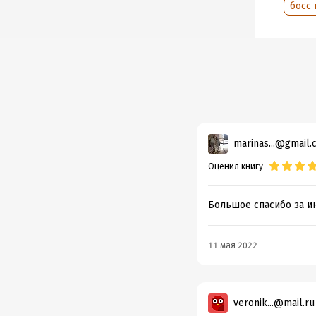
босс 
Объем
Год из
Дата п
marinas...@gmail.
Оценил книгу
Большое спасибо за и
11 мая 2022
veronik...@mail.ru