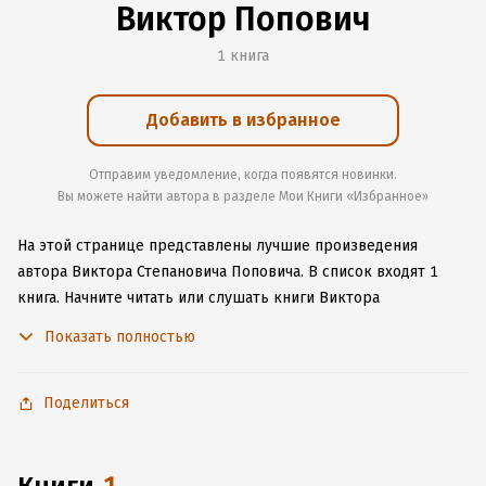
Виктор Попович
1 книга
Добавить в избранное
Отправим уведомление, когда появятся новинки.
Вы можете найти автора в разделе Мои Книги «Избранное»
На этой странице представлены лучшие произведения
автора Виктора Степановича Поповича.
В список входят 1
книга.
Начните читать или слушать книги Виктора
Степановича Поповича онлайн прямо на сайте, установите
Показать полностью
наше удобное приложение для iOS или Android, чтобы
не расставаться с любимыми произведениями даже без
подключения к интернету.
Поделиться