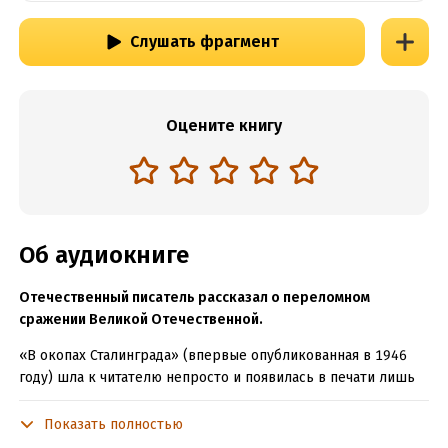
Слушать фрагмент
Оцените книгу
Об аудиокниге
Отечественный писатель рассказал о переломном
сражении Великой Отечественной.
«В окопах Сталинграда» (впервые опубликованная в 1946
году) шла к читателю непросто и появилась в печати лишь
благодаря настойчивости Александра Твардовского, однако
именно с нее началась слава одного из лучших направлений
Показать полностью
в отечественной литературе о Великой Отечественной