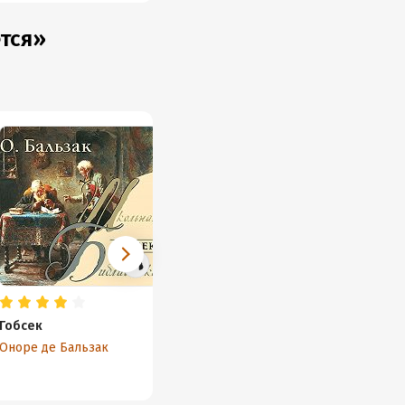
ется»
Гобсек
Отверженные
Отец Г
(спектакль)
Оноре де Бальзак
Оноре 
Виктор Мари Гюго