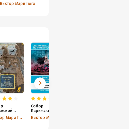
эпопея
Виктор Мари Гюго
Виктор
ор
Собор
ижской
Парижской
матери
Богоматери /
Виктор Мари Гюго
Виктор Мари Гюго
Notre-Dame de
Paris