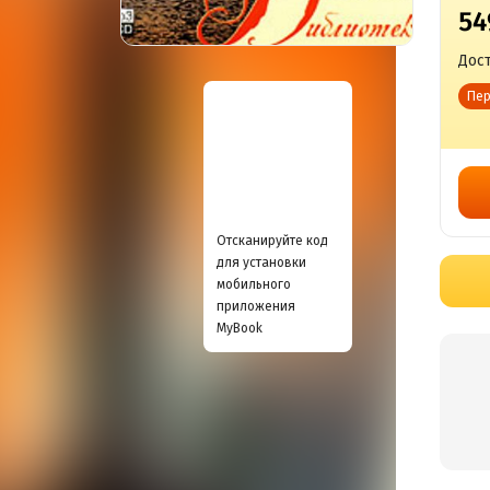
54
Дост
Пер
Отсканируйте код
для установки
мобильного
приложения
MyBook