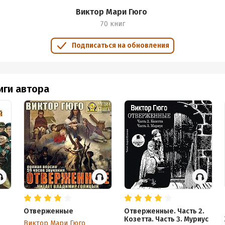
Виктор Мари Гюго
70 книг
Подписаться на обновления
иги автора
Отверженные
Отверженные. Часть 2.
Козетта. Часть 3. Муриус
Виктор Мари Гюго