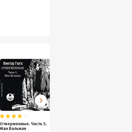
Отверженные. Часть 5.
Отверженные
Отверж
Жан Вальжан
Идилли
Виктор Мари Гюго