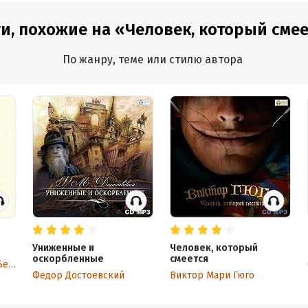
и, похожие на «Человек, который сме
По жанру, теме или стилю автора
Униженные и
Человек, который
оскорбленные
смеется
Стендаль (Мари-Анри Бейль)
Федор Достоевский
Виктор Мари Гюго