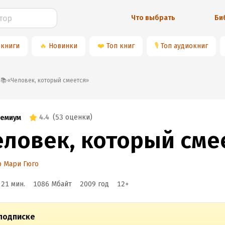
Что выбрать
Би
 книги
🔥
Новинки
❤️
Топ книг
🎙
Топ аудиокниг
📚«Человек, который смеется»
4.4
(
53 оценки
)
емиум
еловек, который сме
р Мари Гюго
 21 мин.
1086 Мбайт
2009
год
12
+
подписке