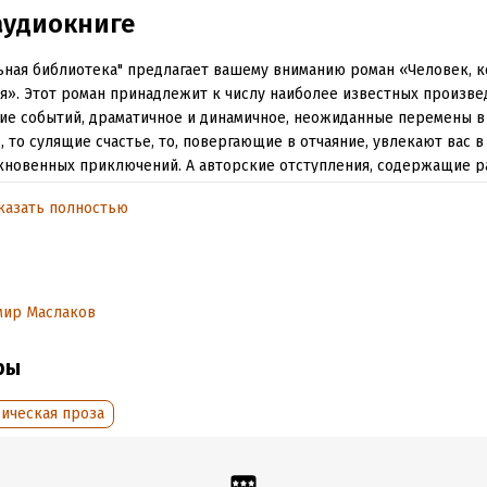
аудиокниге
ная библиотека" предлагает вашему вниманию роман «Человек, 
я». Этот роман принадлежит к числу наиболее известных произве
ие событий, драматичное и динамичное, неожиданные перемены в
, то сулящие счастье, то, повергающие в отчаяние, увлекают вас в
новенных приключений. А авторские отступления, содержащие р
ческого, философского и общекультурного характера, позволяют
казать полностью
 о жизни людей того времени. Романтические описания природы 
вания героев соседствуют с резкими сатирическими выпадами в 
кратии, обличением монархического строя и несправедливости о
оман – своего рода «поэма в прозе», и не зря его причисляют к ш
го писателя – Виктора Гюго.
мир Маслаков
ры
обная информация
аписания:
1 января 1869
ISBN (EAN):
9785171137755
ическая проза
дания:
2009
оступления:
23 декабря 2024