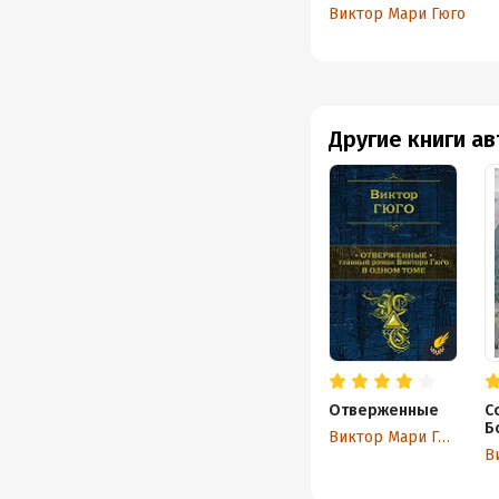
Виктор Мари Гюго
Другие книги а
Отверженные
С
Б
Виктор Мари Гюго
В