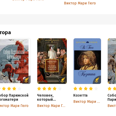
Виктор Мари Гюго
втора
обор Парижской
Человек,
Козетта
Соб
огоматери
который
Пар
Виктор Мари Гюго
смеется
Бого
иктор Мари Гюго
Виктор Мари Гюго