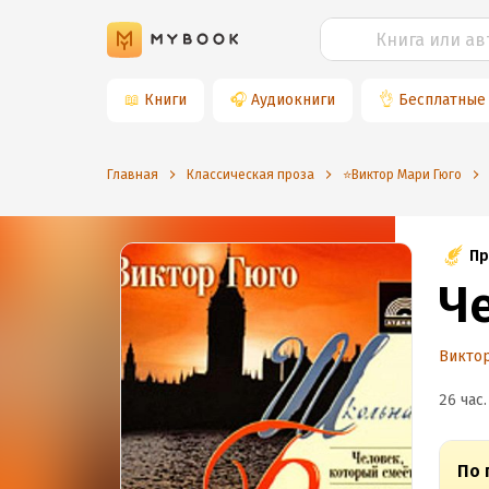
📖
Книги
🎧
Аудиокниги
👌
Бесплатные
Главная
Классическая проза
⭐️Виктор Мари Гюго
Пр
Ч
Викто
26 час.
По 