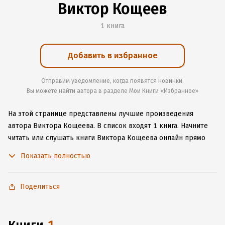
Виктор Кощеев
1 книга
Добавить в избранное
Отправим уведомление, когда появятся новинки.
Вы можете найти автора в разделе Мои Книги «Избранное»
На этой странице представлены лучшие произведения
автора Виктора Кощеева.
В список входят 1 книга.
Начните
читать или слушать книги Виктора Кощеева онлайн прямо
на сайте, установите наше удобное приложение для iOS или
Показать полностью
Android, чтобы не расставаться с любимыми произведениями
даже без подключения к интернету.
Поделиться