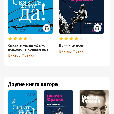
Сказать жизни «Да!»:
Воля к смыслу
Пс
психолог в концлагере
эк
Виктор Франкл
И
Виктор Франкл
Ви
л
Другие книги автора