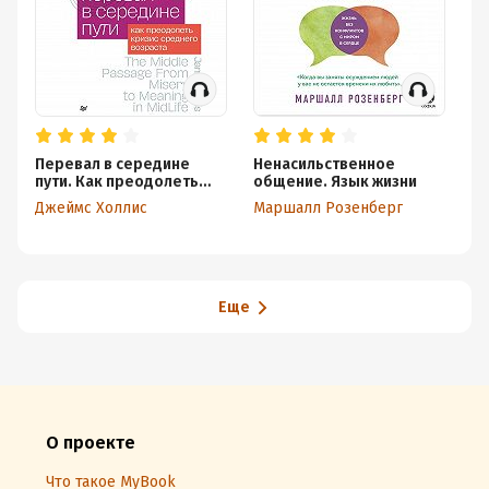
Перевал в середине
Ненасильственное
Ча
пути. Как преодолеть
общение. Язык жизни
Ли
кризис среднего
Джеймс Холлис
Маршалл Розенберг
Ри
возраста
Еще
О проекте
Что такое MyBook