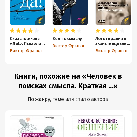
Сказать жизни
Воля к смыслу
Логотерапия и
«Да!»: Психолог
экзистенциальн
Виктор Франкл
в концлагере
ый анализ:
Виктор Франкл
Виктор Франкл
Статьи и лекции
Книги, похожие на «Человек в
поисках смысла. Краткая ...»
По жанру, теме или стилю автора