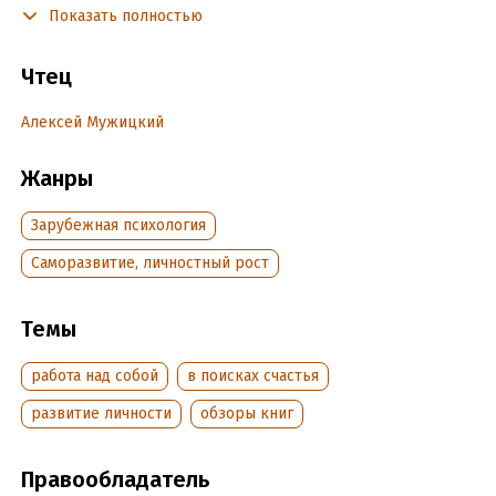
Показать полностью
задуматься, о том, что же помогло ему, и таким же простым
заключенным как он, выжить? Что придало силы и
наполняло его жизнь смыслом? Ответы на эти и другие
Чтец
вопросы вы найдете в этой книге.
Алексей Мужицкий
Подробная информация
Жанры
Год издания:
2023
Зарубежная психология
Дата поступления:
16 марта 2026
ISBN (EAN):
9785535544977
Саморазвитие, личностный рост
Темы
работа над собой
в поисках счастья
развитие личности
обзоры книг
Правообладатель