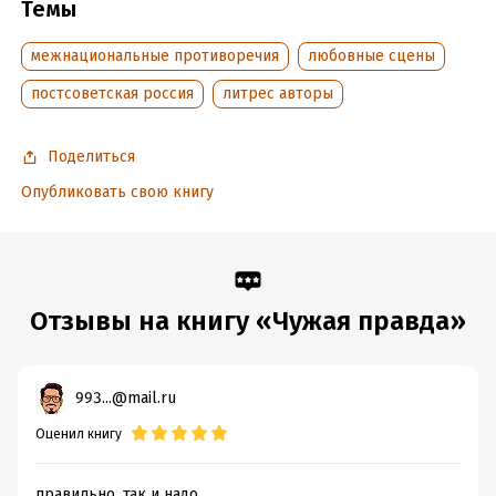
Темы
Дата написания:
1 января 2001
Объем:
117357
межнациональные противоречия
любовные сцены
Год издания:
2018
постсоветская россия
литрес авторы
Дата поступления:
25 апреля 2018
Время на чтение:
2
ч.
Поделиться
Опубликовать свою книгу
Отзывы на книгу «Чужая правда»
993...@mail.ru
Оценил книгу
правильно, так и надо.