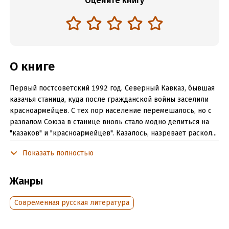
Оцените книгу
О книге
Первый постсоветский 1992 год. Северный Кавказ, бывшая
казачья станица, куда после гражданской войны заселили
красноармейцев. С тех пор население перемешалось, но с
развалом Союза в станице вновь стало модно делиться на
"казаков" и "красноармейцев". Казалось, назревает раскол...
Но вдруг возникло обстоятельство, неожиданно
Показать полностью
сплотившее "красных" и "белых". Оным оказались несколько
семей беженцев-армян, купивших в станице пустующие
дома...
Жанры
Читать отрывок
Современная русская литература
Подробная информация