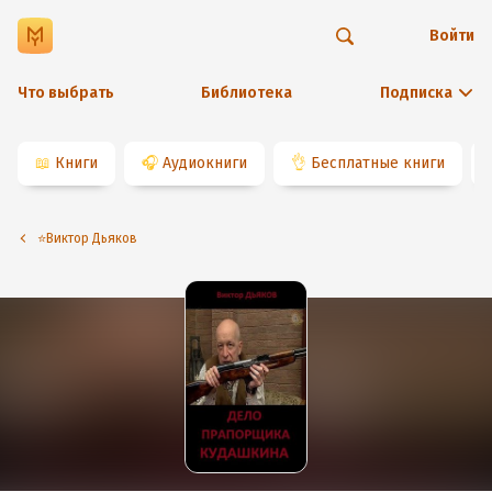
Войти
Что выбрать
Библиотека
Подписка
📖
Книги
🎧
Аудиокниги
👌
Бесплатные книги
⭐️Виктор Дьяков