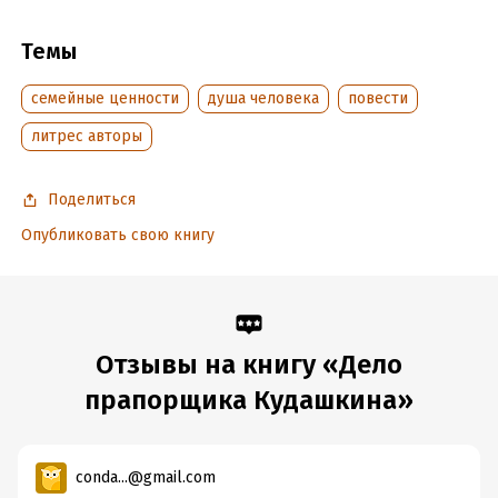
Читать отрывок
Темы
Подробная информация
семейные ценности
душа человека
повести
Дата написания:
1 января 2003
литрес авторы
Объем:
190604
Год издания:
2017
Поделиться
Время на чтение:
3
ч.
Опубликовать свою книгу
Отзывы на книгу «Дело
прапорщика Кудашкина»
conda...@gmail.com