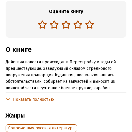
Оцените книгу
О книге
Действия повести происходят в Перестройку и годы ей
предшествующие. Заведующий складом стрелкового
вооружения прапорщик Кудашкин, воспользовавшись
обстоятельствами, собирает из запчастей и выносит из
воинской части неучтенное боевое оружие, карабин.
Оружие ему нужно не на продажу и не для совершения
Показать полностью
разбоев. Кудашкин, фактически инвалид и по жизни во всех
отношениях "маленький" человек, тихий, скромный. Он в
одиночку воспитывает дочь и испытывает чувство стыда,
Жанры
что не сможет быть ей достойным отцом и в случае
необходимости защитить.
Современная русская литература