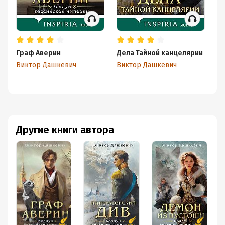
Граф Аверин
Дела Тайной канцелярии
Де
Виктор Дашкевич
Виктор Дашкевич
Ви
Другие книги автора