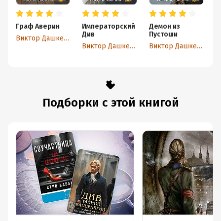
Граф Аверин
Императорский
Демон из
Т
Див
Пустоши
р
Виктор Дашкевич
1
Виктор Дашкевич
Виктор Дашкевич
Подборки с этой книгой