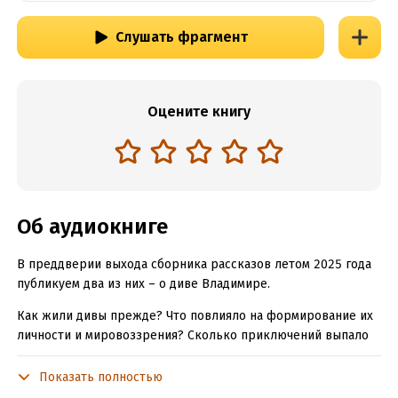
Слушать фрагмент
Оцените книгу
Об аудиокниге
В преддверии выхода сборника рассказов летом 2025 года
публикуем два из них – о диве Владимире.
Как жили дивы прежде? Что повлияло на формирование их
личности и мировоззрения? Сколько приключений выпало
на их долю? Перед вами история колдуна Афанасия и его
молодого, необученного и дерзкого черта Владимира. В
Показать полностью
результате подлого обмана Владимир лишился своего