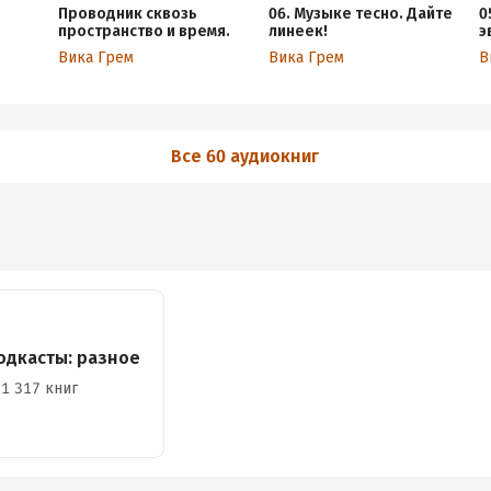
Проводник сквозь
06. Музыке тесно. Дайте
0
пространство и время.
линеек!
э
"
Вика Грем
Вика Грем
В
Все 60 аудиокниг
одкасты: разное
1 317 книг