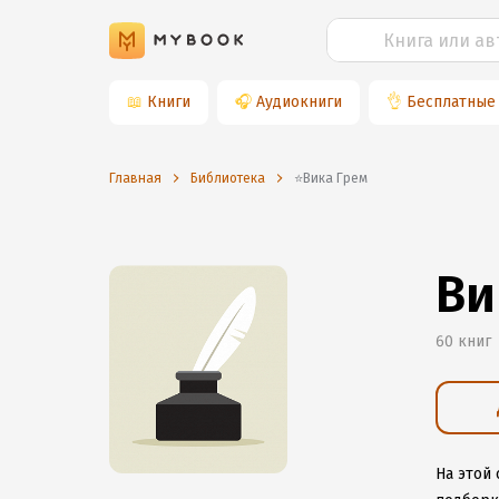
📖
Книги
🎧
Аудиокниги
👌
Бесплатные
Главная
Библиотека
⭐️Вика Грем
Ви
60 книг
На этой