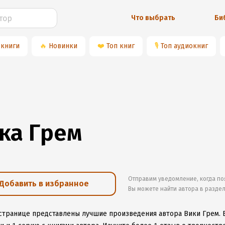
Что выбрать
Би
 книги
🔥
Новинки
❤️
Топ книг
🎙
Топ аудиокниг
ка Грем
Отправим уведомление, когда по
Добавить в избранное
Вы можете найти автора в разде
 странице представлены лучшие произведения автора Вики Грем.