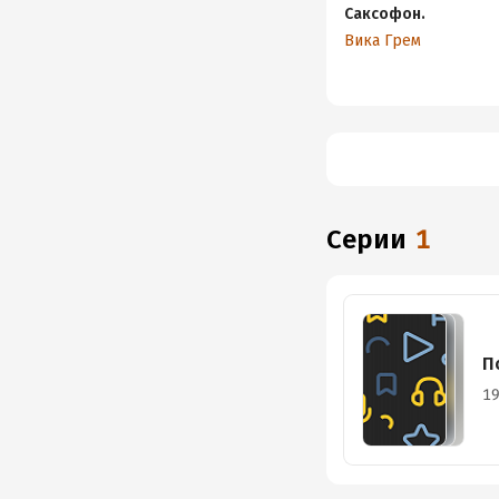
Саксофон.
Вика Грем
Серии
1
П
19