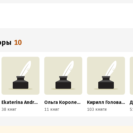
торы
10
Ekaterina Andreeva
Ольга Королева, Алиса Турцева
Кирилл Головастиков
Д
38 книг
11 книг
103 книги
5