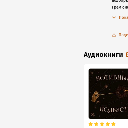
подборк
Грем он
произве
Пока
Поде
аудиокниги