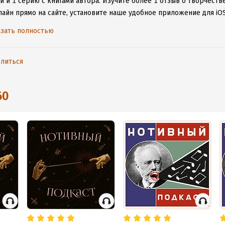
и и 1 серию с книгами автора.
Изучите более 1 отзыв о творчестве
лайн прямо на сайте, установите наше удобное приложение для iOS
дениями даже без подключения к интернету.
зать полностью
литься
60