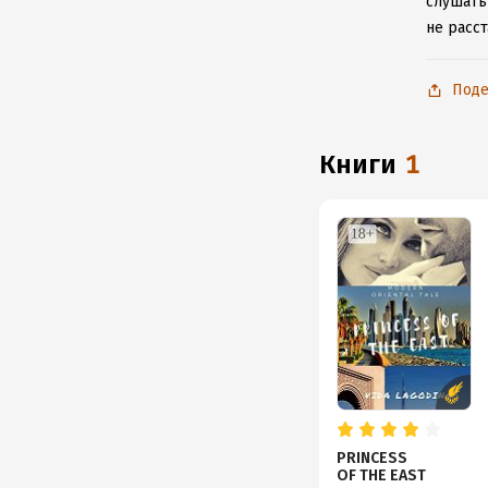
слушать 
не расс
Поде
книги
1
PRINCESS
OF THE EAST