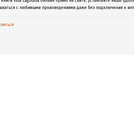
книги Vida Lagodina онлайн прямо на сайте, установите наше удоб
таваться с любимыми произведениями даже без подключения к инт
литься