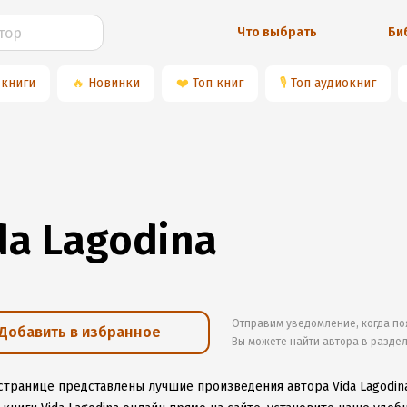
Что выбрать
Би
 книги
🔥
Новинки
❤️
Топ книг
🎙
Топ аудиокниг
da Lagodina
Отправим уведомление, когда по
Добавить в избранное
Вы можете найти автора в разде
 странице представлены лучшие произведения автора Vida Lagodin