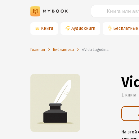
📖
Книги
🎧
Аудиокниги
👌
Бесплатные
Главная
Библиотека
⭐️Vida Lagodina
Vi
1 книга
На этой