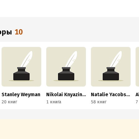
торы
10
Stanley Weyman
Nikolai Knyazinsky
Natalie Yacobson
A
20 книг
1 книга
58 книг
7