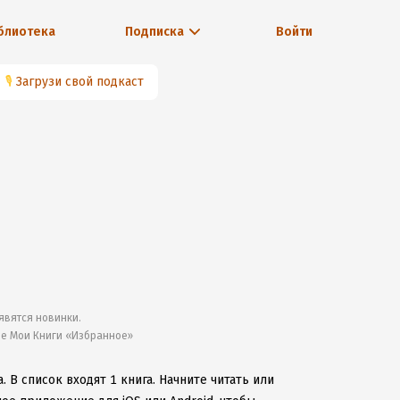
блиотека
Подписка
Войти
🎙
Загрузи свой подкаст
явятся новинки.
ле Мои Книги «Избранное»
a.
В список входят 1 книга.
Начните читать или