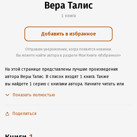
Вера Талис
1 книга
Добавить в избранное
Отправим уведомление, когда появятся новинки.
Вы можете найти автора в разделе Мои Книги «Избранное»
На этой странице представлены лучшие произведения
автора Веры Талис.
В список входят 1 книга.
Также
вы найдете 1 серию с книгами автора.
Начните читать или
слушать книги Веры Талис онлайн прямо на сайте, установите
Показать полностью
наше удобное приложение для iOS или Android, чтобы
не расставаться с любимыми произведениями даже без
подключения к интернету.
Поделиться