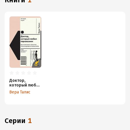
книги
1
Доктор,
который любил
паровозики.
Вера Талис
Воспоминания о
Николае
Александрович
е Бернштейне
Серии
1