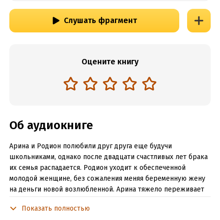
Слушать фрагмент
Оцените книгу
Об аудиокниге
Арина и Родион полюбили друг друга еще будучи
школьниками, однако после двадцати счастливых лет брака
их семья распадается. Родион уходит к обеспеченной
молодой женщине, без сожаления меняя беременную жену
на деньги новой возлюбленной. Арина тяжело переживает
расставание с мужем, и все же она сильная женщина. Ее
Показать полностью
спасает любовь к неродившемуся ребенку, да и взрослый